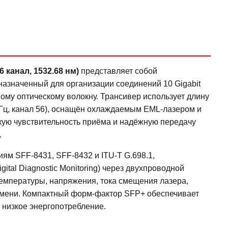
канал, 1532.68 нм)
представляет собой
азначенный для организации соединений 10 Gigabit
вому оптическому волокну. Трансивер использует длину
ГГц, канал 56), оснащён охлаждаемым EML-лазером и
кую чувствительность приёма и надёжную передачу
.
ям SFF-8431, SFF-8432 и ITU-T G.698.1,
tal Diagnostic Monitoring) через двухпроводной
емпературы, напряжения, тока смещения лазера,
емени. Компактный форм-фактор SFP+ обеспечивает
и низкое энергопотребление.