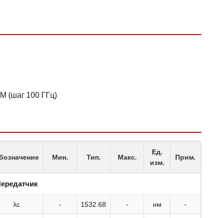
 (шаг 100 ГГц)
Ед.
бозначение
Мин.
Тип.
Макс.
Прим.
изм.
ередатчик
λc
-
1532.68
-
нм
-