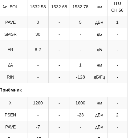
ITU
λc_EOL
1532.58
1532.68
1532.78
нм
CH 56
PAVE
0
-
5
дБм
1
SMSR
30
-
-
дБ
-
ER
8.2
-
-
дБ
-
Δλ
-
-
1
нм
-
RIN
-
-
-128
дБ/Гц
-
Приёмник
λ
1260
-
1600
нм
-
PSEN
-
-
-23
дБм
2
PAVE
-7
-
-
дБм
-