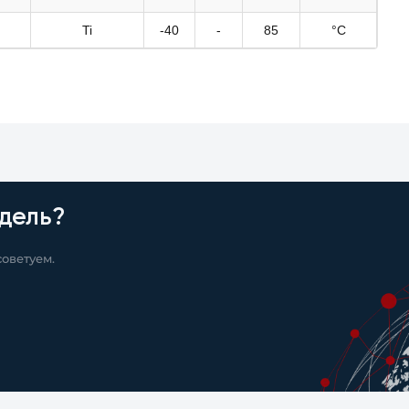
Ti
-40
-
85
°C
дель?
оветуем.