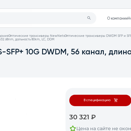
О компании
Н
вания
Оптические трансиверы NewNets
Оптические трансиверы DWDM SFP и SF
32.68nm, дальность 80km, LC, DDM
-SFP+ 10G DWDM, 56 канал, длина
В спецификацию
30 321
₽
Цена на сайте не око