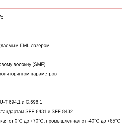
/с
аждаемым EML-лазером
овому волокну (SMF)
мониторингом параметров
-T 694.1 и G.698.1
стандартам SFF-8431 и SFF-8432
кая от 0°C до +70°C, промышленная от -40°C до +85°C