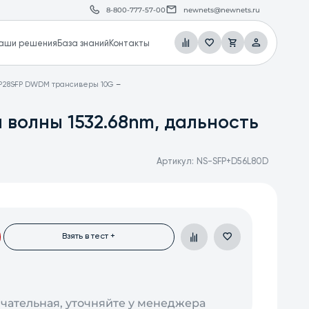
8-800-777-57-00
newnets@newnets.ru
аши решения
База знаний
Контакты
P28
SFP DWDM трансиверы 10G
 волны 1532.68nm, дальность
Артикул:
NS-SFP+D56L80D
Взять в тест +
нчательная, уточняйте у менеджера