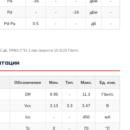
Pa
-35
-
-
дБм
-
Pd
-
-
-24
дБм
-
Pd-Pa
0.5
-
-
дБ
-
 дБ, PRBS 2^31-1 при скорости 10.3125 Гбит/с.
атации
Обозначение
Мин.
Тип.
Макс.
Ед. изм.
DR
9.95
-
11.3
Гбит/с
Vcc
3.13
3.3
3.47
В
Icc
-
-
450
мА
Tc
0
-
70
°C