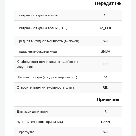
Передатчик
Центральная длина волны
λc
-
Центральная длина волны (EOL)
λc_EOL
1528.67
Средняя выходная мощность (включён)
PAVE
0
Подавление боковой моды
SMSR
30
Коэффициент подавления отражённого
ER
8.2
излучения
Ширина спектра (среднеквадратичная)
Δλ
-
Относительная интенсивность шума
RIN
-
Приёмник
Диапазон длин волн
λ
1260
Чувствительность приёмника
PSEN
-
Перегрузка
PAVE
-7