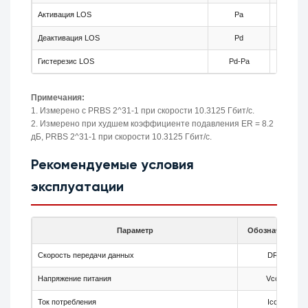
Активация LOS
Pa
-35
Деактивация LOS
Pd
-
Гистерезис LOS
Pd-Pa
0.5
Примечания:
1. Измерено с PRBS 2^31-1 при скорости 10.3125 Гбит/с.
2. Измерено при худшем коэффициенте подавления ER = 8.2
дБ, PRBS 2^31-1 при скорости 10.3125 Гбит/с.
Рекомендуемые условия
эксплуатации
Параметр
Обозначение
Скорость передачи данных
DR
Напряжение питания
Vcc
Ток потребления
Icc