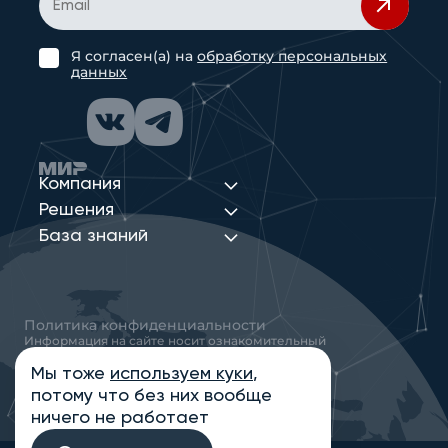
Я согласен(а) на
обработку персональных
данных
Компания
Решения
База знаний
Политика конфиденциальности
Информация на сайте носит ознакомительный
характер и не является публичной офертой,
определяемой положениями статьи 437
Мы тоже
используем куки
,
Гражданского кодекса РФ
потому что без них вообще
© 2013-2026 Новые Сети Интеграция
ничего не работает