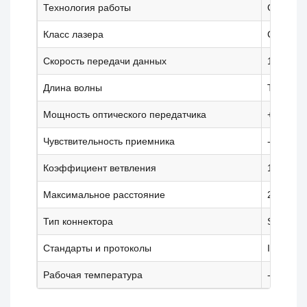
Технология работы
GPON, 
Класс лазера
C++
Скорость передачи данных
1.25 / 2
Длина волны
Tx: 1490
Мощность оптического передатчика
+5 ... +
Чувствительность приемника
-32 dBm
Коэффициент ветвления
1:64 (G
Максимальное расстояние
20 км
Тип коннектора
SC/UPC
Стандарты и протоколы
ITU-T G.
Рабочая температура
-5 ... +7