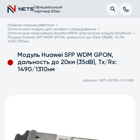
Официальный
партнер Eltex
Главная страница
Каталог
Оптические модули для сетевого оборудования
Оптические трансиверы NewNets
PON оптические модули NewNets
Модуль Huawei SFP WDM GPON, дальность до 20км (35dB), Tx/Rx:
1490/1310нм
Модуль Huawei SFP WDM GPON,
дальность до 20км (35dB), Tx/Rx:
1490/1310нм
Артикул:
SFP-GPON-C++HW