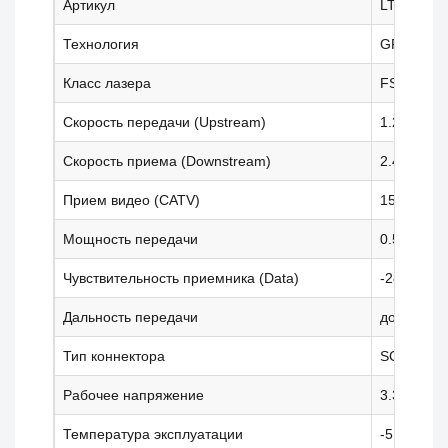
Артикул
LTY9775A
Технология
GPON ONU 
Класс лазера
FSAN Clas
Скорость передачи (Upstream)
1.244 Гби
Скорость приема (Downstream)
2.488 Гби
Прием видео (CATV)
1550 нм (L
Мощность передачи
0.5 — 5 д
Чувствительность приемника (Data)
-28 дБм
Дальность передачи
до 20 км
Тип коннектора
SC/APC (с
Рабочее напряжение
3.3В (Дан
Температура эксплуатации
-5 ... +70 