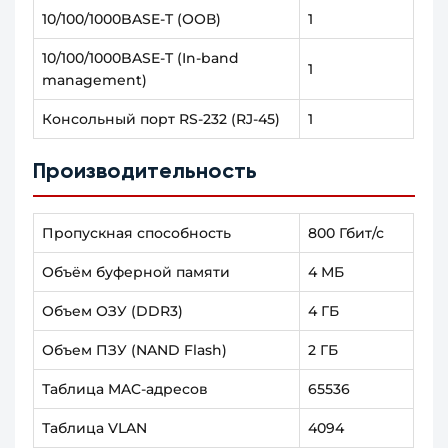
10/100/1000BASE-T (ООВ)
1
10/100/1000BASE-T (In-band
1
management)
Консольный порт RS-232 (RJ-45)
1
Производительность
Пропускная способность
800 Гбит/с
Объём буферной памяти
4 МБ
Объем ОЗУ (DDR3)
4 ГБ
Объем ПЗУ (NAND Flash)
2 ГБ
Таблица MAC-адресов
65536
Таблица VLAN
4094