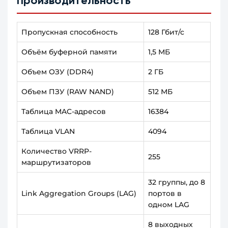
Производительность
Пропускная способность
128 Гбит/с
Объём буферной памяти
1,5 МБ
Объем ОЗУ (DDR4)
2 ГБ
Объем ПЗУ (RAW NAND)
512 МБ
Таблица MAC-адресов
16384
Таблица VLAN
4094
Количество VRRP-
255
маршрутизаторов
32 группы, до 8
Link Aggregation Groups (LAG)
портов в
одном LAG
8 выходных