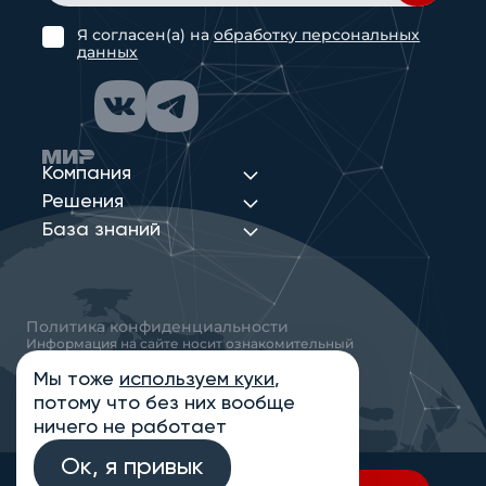
Я согласен(а) на
обработку персональных
данных
Компания
Решения
База знаний
Политика конфиденциальности
Информация на сайте носит ознакомительный
характер и не является публичной офертой,
определяемой положениями статьи 437
Мы тоже
используем куки
,
Гражданского кодекса РФ
потому что без них вообще
© 2013-2026 Новые Сети Интеграция
ничего не работает
Ок, я привык