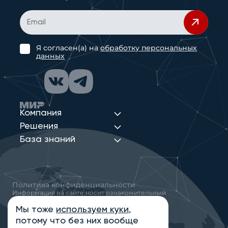
Я согласен(а) на
обработку персональных
данных
Компания
Решения
База знаний
Политика конфиденциальности
Информация на сайте носит ознакомительный
характер и не является публичной офертой,
определяемой положениями статьи 437
Мы тоже
используем куки
,
Гражданского кодекса РФ
потому что без них вообще
© 2013-2026 Новые Сети Интеграция