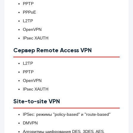
PPTP
PPPoE
L2TP
OpenVPN
IPsec XAUTH
Сервер Remote Access VPN
L2TP
PPTP
OpenVPN
IPsec XAUTH
Site-to-site VPN
IPSec: режимы "policy-based" и "route-based"
DMVPN
Алгоритмы шифрования DES, 3DES, AES,