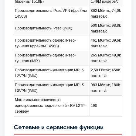
(фреймы 1518B)
1,49М пакетов/с
Производительность IPsec VPN (фреймы
862 Мбит/с; 74,0k
1456B)
пакетов/с
500 Мбит/с; 98,8k
Производительность IPsec (IMIX)
пакетов/с
Производительность одного IPsec-
461 Мбит/с; 39,6k
туннеля (фреймы 1456В)
пакетов/с
Производительность одного IPsec-
265 Мбит/с; 49,8k
туннеля (IMIX)
пакетов/с
Производительность коммутации MPLS
2,50 Гбит/с; 458k
L2VPN (IMIX)
пакетов/с
Производительность коммутации MPLS
983 Мбит/с; 180k
L3VPN (IMIX)
пакетов/с
Максимальное количество
одновременных подключений к RA L2TP-
190
серверу
Сетевые и сервисные функции