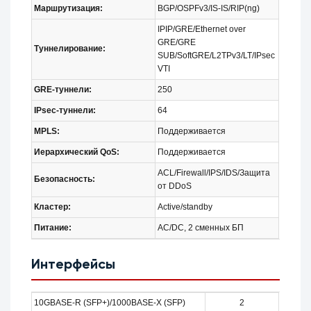
Маршрутизация:
BGP/OSPFv3/IS-IS/RIP(ng)
IPIP/GRE/Ethernet over
GRE/GRE
Туннелирование:
SUB/SoftGRE/L2TPv3/LT/IPsec
VTI
GRE-туннели:
250
IPsec-туннели:
64
MPLS:
Поддерживается
Иерархический QoS:
Поддерживается
ACL/Firewall/IPS/IDS/Защита
Безопасность:
от DDoS
Кластер:
Active/standby
Питание:
AC/DC, 2 сменных БП
Интерфейсы
10GBASE-R (SFP+)/1000BASE-X (SFP)
2