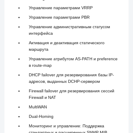
Управление параметрами VRRP
Управление параметрами PBR
Управление административным статусом
интерфейса
Активация и деактивация статического
маршрута
Управление атрибутом AS-PATH и preference
в route-map
DHCP failover для резервирования базы IP-
адресов, выданных DCHP-сервером
Firewall failover для резервирования сессий
Firewall и NAT
MultiWAN
Dual-Homing
Мониторинг и управление: Поддержка
стандартных и расширенных SNMP MIB,