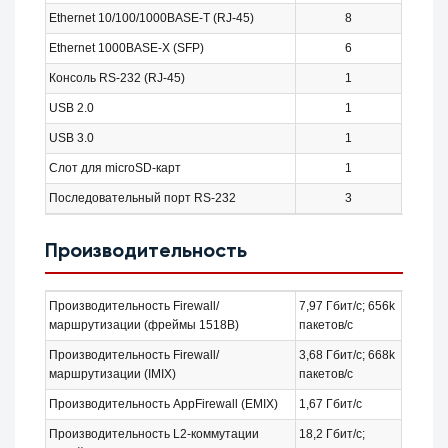
Ethernet 10/100/1000BASE-T (RJ-45)
8
Ethernet 1000BASE-X (SFP)
6
Консоль RS-232 (RJ-45)
1
USB 2.0
1
USB 3.0
1
Слот для microSD-карт
1
Последовательный порт RS-232
3
Производительность
Производительность Firewall/
7,97 Гбит/с; 656k
маршрутизации (фреймы 1518B)
пакетов/с
Производительность Firewall/
3,68 Гбит/с; 668k
маршрутизации (IMIX)
пакетов/с
Производительность AppFirewall (EMIX)
1,67 Гбит/с
Производительность L2-коммутации
18,2 Гбит/с;