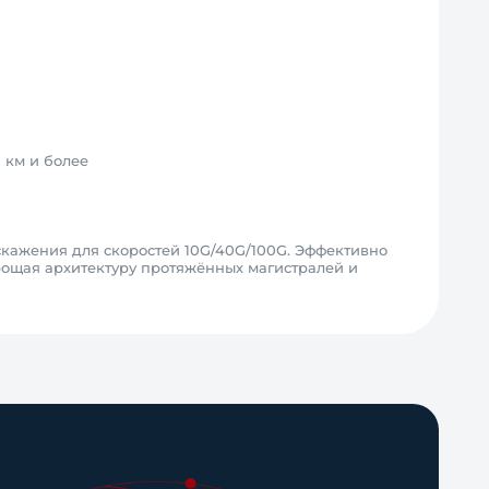
 км и более
скажения для скоростей 10G/40G/100G. Эффективно
рощая архитектуру протяжённых магистралей и