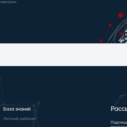
оветуем.
Расс
База знаний
Личный кабинет
Подпиши
предло