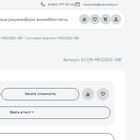
8-800-777-57-00
newnets@newnets.ru
аши решения
База знаний
Контакты
MES3300-08F: 1 сетевой элемент MES3300-08F
Артикул:
ECCM-MES3300-08F
Узнать стоимость
Взять в тест +