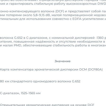
ия и гарантировать стабильную работу высокоскоростных DWD
нно-компенсирующего волокна (DCF) и представляет собой пас
 потерями около 5,8–9,15 dB, малой поляризационной модовой
о оптимальным для использования совместно с EDFA-усилителя
олокна G.652 в C-диапазоне, с номинальной дисперсией -1360 p
итания, повышенная надёжность и отсутствие необходимости в
) и малая PMD, обеспечивающие стабильность работы в многок
Значение
Карта компенсатора хроматической дисперсии DCM (DCF80A)
80 км стандартного одномодового волокна G.652
C-диапазон, 1525–1565 нм
Отрицательная хроматическая дисперсия на основе DCF