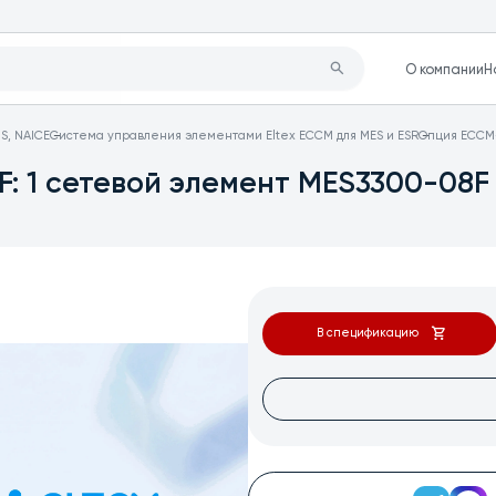
О компании
Н
S, NAICE
Система управления элементами Eltex ECCM для MES и ESR
Опция ECCM-
 1 сетевой элемент MES3300-08F
В спецификацию