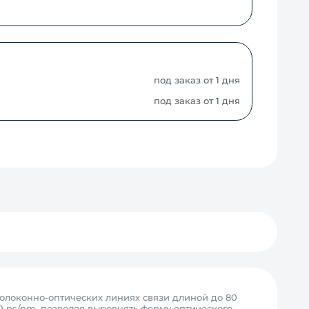
под заказ от 1 дня
под заказ от 1 дня
локонно-оптических линиях связи длиной до 80
0 ps/nm, позволяя выровнять форму оптического