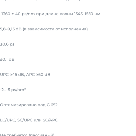
-1360 ± 40 ps/nm при длине волны 1545–1550 нм
5,8–9,15 dB (в зависимости от исполнения)
≤0,6 ps
≤0,1 dB
UPC ≥45 dB, APC ≥60 dB
-2…-5 ps/nm²
Оптимизировано под G.652
LC/UPC, SC/UPC или SC/APC
Не требуется (пассивный)