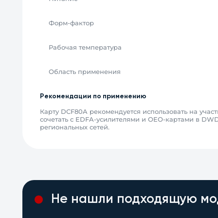
Форм-фактор
Рабочая температура
Область применения
Рекомендации по применению
Карту DCF80A рекомендуется использовать на участ
сочетать с EDFA-усилителями и OEO-картами в DWD
региональных сетей.
Не нашли подходящую мо