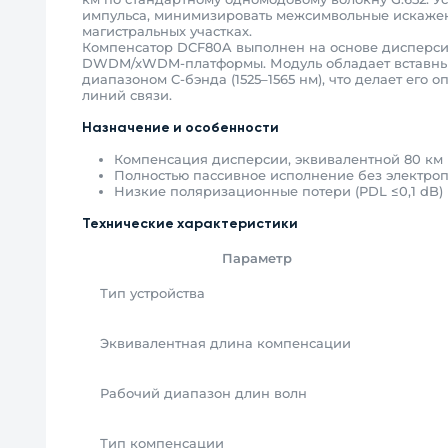
импульса, минимизировать межсимвольные искажен
магистральных участках.
Компенсатор DCF80A выполнен на основе дисперсио
DWDM/xWDM-платформы. Модуль обладает вставными
диапазоном C-бэнда (1525–1565 нм), что делает ег
линий связи.
Назначение и особенности
Компенсация дисперсии, эквивалентной 80 км в
Полностью пассивное исполнение без электроп
Низкие поляризационные потери (PDL ≤0,1 dB
Технические характеристики
Параметр
Тип устройства
Эквивалентная длина компенсации
Рабочий диапазон длин волн
Тип компенсации