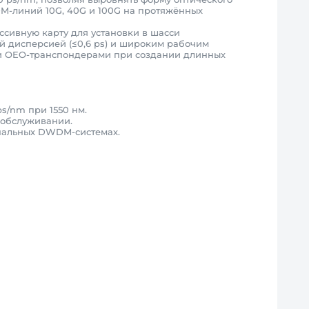
M-линий 10G, 40G и 100G на протяжённых
сивную карту для установки в шасси
 дисперсией (≤0,6 ps) и широким рабочим
ми и OEO-транспондерами при создании длинных
s/nm при 1550 нм.
 обслуживании.
анальных DWDM-системах.