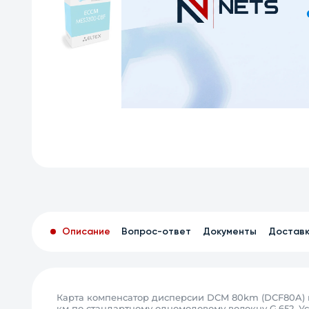
Описание
Вопрос-ответ
Документы
Достав
Карта компенсатор дисперсии DCM 80km (DCF80A) 
км по стандартному одномодовому волокну G.652. У