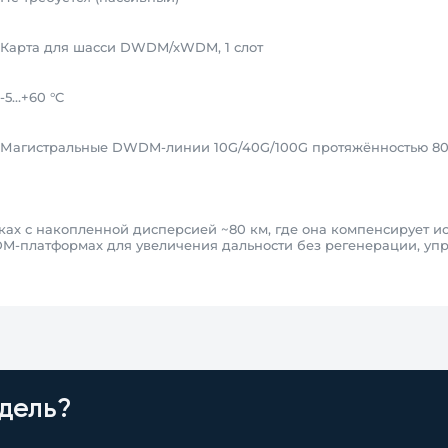
Карта для шасси DWDM/xWDM, 1 слот
-5…+60 °C
Магистральные DWDM-линии 10G/40G/100G протяжённостью 80
ках с накопленной дисперсией ~80 км, где она компенсирует и
M-платформах для увеличения дальности без регенерации, уп
дель?