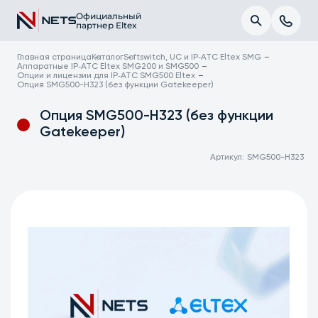
Официальный
партнер Eltex
Главная страница
Каталог
Softswitch, UC и IP‑АТС Eltex SMG
Аппаратные IP‑АТС Eltex SMG200 и SMG500
Опции и лицензии для IP‑АТС SMG500 Eltex
Опция SMG500-H323 (без функции Gatekeeper)
Опция SMG500-H323 (без функции
Gatekeeper)
Артикул:
SMG500-H323