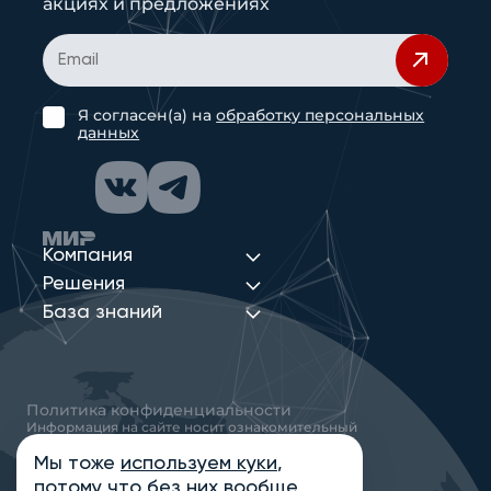
акциях и предложениях
Я согласен(а) на
обработку персональных
данных
Компания
Решения
База знаний
Политика конфиденциальности
Информация на сайте носит ознакомительный
характер и не является публичной офертой,
определяемой положениями статьи 437
Мы тоже
используем куки
,
Гражданского кодекса РФ
потому что без них вообще