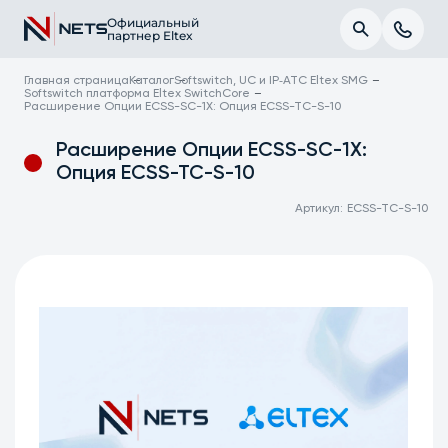
Официальный
партнер Eltex
Главная страница
Каталог
Softswitch, UC и IP‑АТС Eltex SMG
Softswitch платформа Eltex SwitchCore
Расширение Опции ECSS-SC-1X: Опция ECSS-TC-S-10
Расширение Опции ECSS-SC-1X:
Опция ECSS-TC-S-10
Артикул:
ECSS-TC-S-10