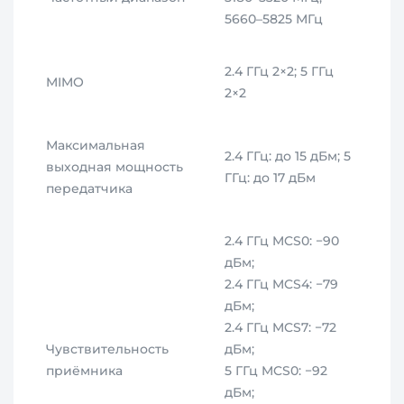
5660–5825 МГц
2.4 ГГц 2×2; 5 ГГц
MIMO
2×2
Максимальная
2.4 ГГц: до 15 дБм; 5
выходная мощность
ГГц: до 17 дБм
передатчика
2.4 ГГц MCS0: −90
дБм;
2.4 ГГц MCS4: −79
дБм;
2.4 ГГц MCS7: −72
Чувствительность
дБм;
приёмника
5 ГГц MCS0: −92
дБм;