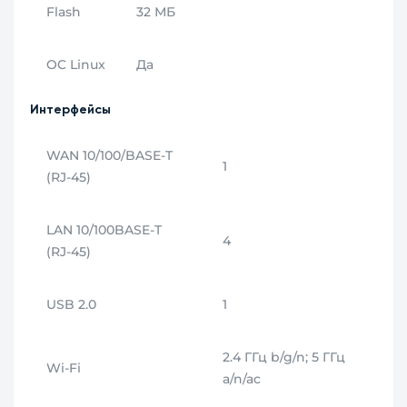
Flash
32 МБ
OC Linux
Да
Интерфейсы
WAN 10/100/BASE‑T
1
(RJ‑45)
LAN 10/100BASE‑T
4
(RJ‑45)
USB 2.0
1
2.4 ГГц b/g/n; 5 ГГц
Wi‑Fi
a/n/ac