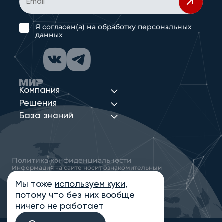
Я согласен(а) на
обработку персональных
данных
Компания
Решения
База знаний
Политика конфиденциальности
Информация на сайте носит ознакомительный
характер и не является публичной офертой,
определяемой положениями статьи 437
Мы тоже
используем куки
,
Гражданского кодекса РФ
потому что без них вообще
© 2013-2026 Новые Сети Интеграция
ничего не работает