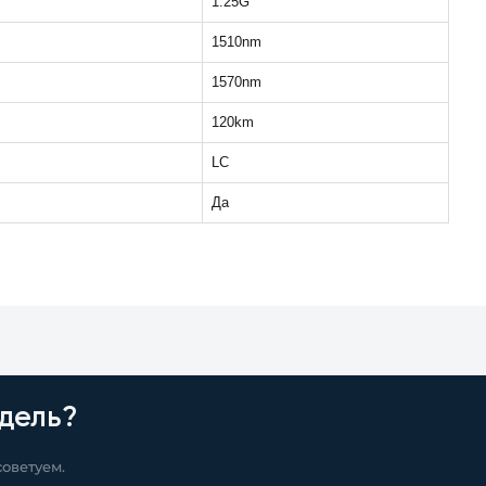
1.25G
1510nm
1570nm
120km
LC
Да
дель?
оветуем.