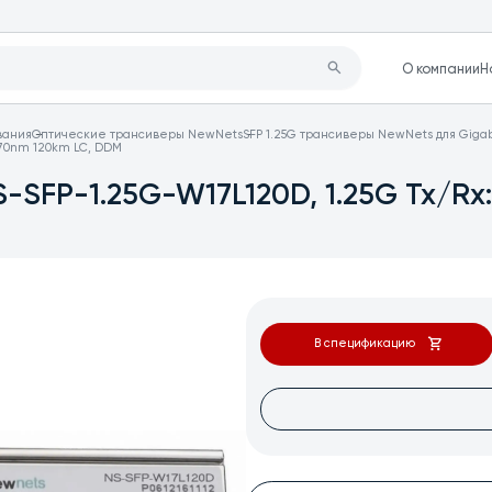
О компании
Н
вания
Оптические трансиверы NewNets
SFP 1.25G трансиверы NewNets для Gigab
570nm 120km LC, DDM
SFP-1.25G-W17L120D, 1.25G Tx/Rx:
В спецификацию