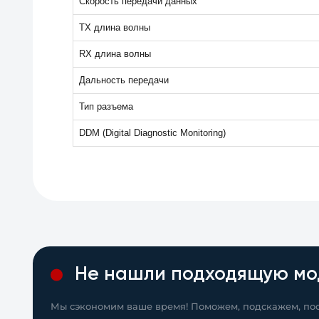
Скорость передачи данных
TX длина волны
RX длина волны
Дальность передачи
Тип разъема
DDM (Digital Diagnostic Monitoring)
Не нашли подходящую мо
Мы сэкономим ваше время! Поможем, подскажем, пос