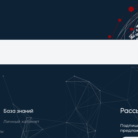
Расс
База знаний
Личный кабинет
Подпиши
предло
ты