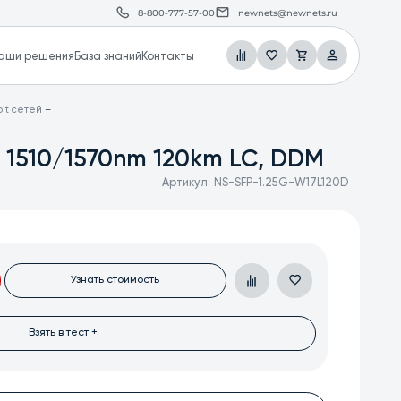
8-800-777-57-00
newnets@newnets.ru
аши решения
База знаний
Контакты
it сетей
 1510/1570nm 120km LC, DDM
Артикул:
NS-SFP-1.25G-W17L120D
Узнать стоимость
Взять в тест +