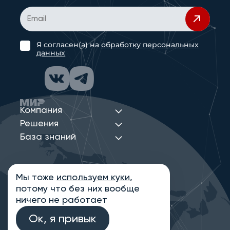
Я согласен(а) на
обработку персональных
данных
Компания
Решения
База знаний
Мы тоже
используем куки
,
Политика конфиденциальности
потому что без них вообще
Информация на сайте носит ознакомительный
характер и не является публичной офертой,
ничего не работает
определяемой положениями статьи 437
Гражданского кодекса РФ
Ок, я привык
© 2013-2026 Новые Сети Интеграция