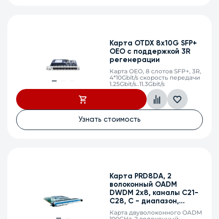
Карта OTDX 8х10G SFP+
OEO с поддержкой 3R
регенерации
Карта OEO, 8 слотов SFP+, 3R,
4*10Gbit/s скорость передачи
1.25Gbit/s..11.3Gbit/s
Узнать стоимость
Карта PRD8DA, 2
волоконный OADM
DWDM 2х8, каналы C21-
C28, C - диапазон,
LC/UPC
Карта двуволоконного OADM
100GHz, 2 волоконный