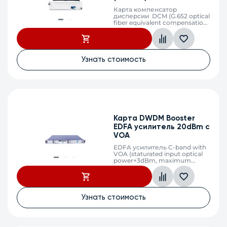
Карта компенсатор
дисперсии DCM (G.652 optical
fiber equivalent compensation
10km)
Узнать стоимость
Карта DWDM Booster
EDFA усилитель 20dBm c
VOA
EDFA усилитель C-band with
VOA (staturated input optical
power+3dBm, maximum
output optical power+20dBm,
gain 17dB,LC)
Узнать стоимость