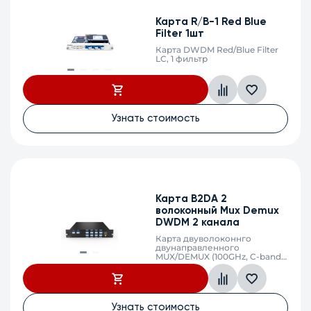
Карта R/B-1 Red Blue
Filter 1шт
Карта DWDM Red/Blue Filter
LC, 1 фильтр
Узнать стоимость
Карта B2DA 2
волоконный Mux Demux
DWDM 2 канала
Карта двуволоконнго
двунаправленного
MUX/DEMUX (100GHz, C-band
4*lambdas
mux&demux,100GHz, LC)
Узнать стоимость