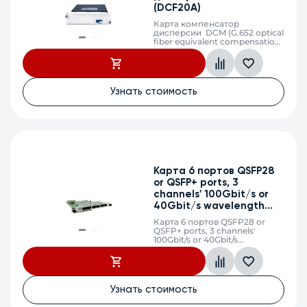
(DCF20A)
Карта компенсатор
дисперсии DCM (G.652 optical
fiber equivalent compensation
20km)
Узнать стоимость
Карта 6 портов QSFP28
or QSFP+ ports, 3
channels' 100Gbit/s or
40Gbit/s wavelength
conversion card
Карта 6 портов QSFP28 or
QSFP+ ports, 3 channels'
100Gbit/s or 40Gbit/s
wavelength conversion card in
bidirectional transmission,
OEO.
Узнать стоимость