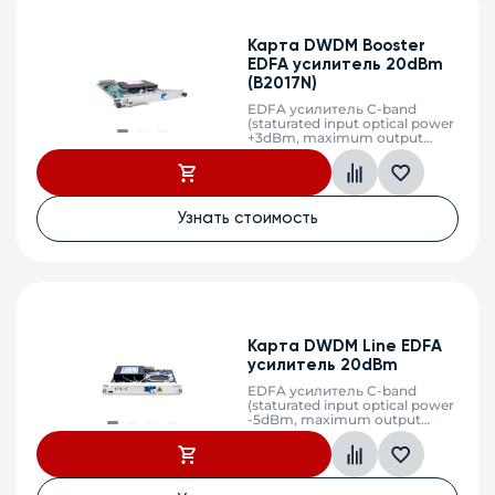
Карта DWDM Booster
EDFA усилитель 20dBm
(B2017N)
EDFA усилитель C-band
(staturated input optical power
+3dBm, maximum output
optical power +20dBm, gain
17dB, LC)
Узнать стоимость
Карта DWDM Line EDFA
усилитель 20dBm
EDFA усилитель C-band
(staturated input optical power
-5dBm, maximum output
optical power +20dBm, gain
25dB, LC)