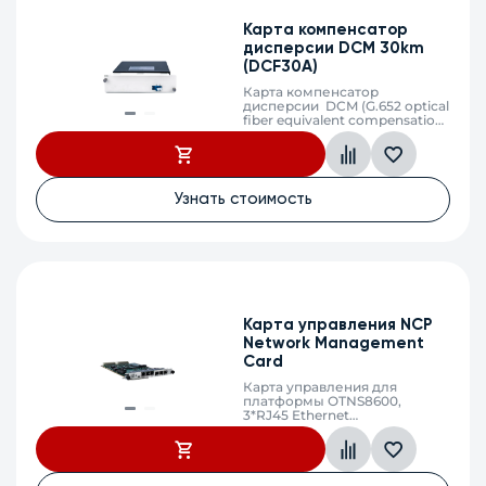
Карта компенсатор
дисперсии DCM 30km
(DCF30A)
Карта компенсатор
дисперсии DCM (G.652 optical
fiber equivalent compensation
30km)
Узнать стоимость
Карта управления NCP
Network Management
Card
Карта управления для
платформы OTNS8600,
3*RJ45 Ethernet
ports(10/100/1000M), 3*SFP,
поддержка CLI, SNMP, Web