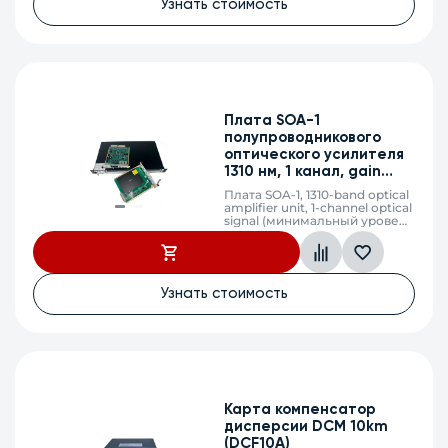
Узнать стоимость
Плата SOA-1
полупроводникового
оптического усилителя
1310 нм, 1 канал, gain
18dB, LC
Плата SOA-1, 1310-band optical
amplifier unit, 1-channel optical
signal (минимальный уровень
входного сигнала -
17dBm,максимальный
уровень выходного сигнала +
12dBm, усиление 18dB, LC)
Узнать стоимость
Карта компенсатор
дисперсии DCM 10km
(DCF10A)