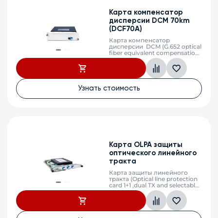
Карта компенсатор
дисперсии DCM 70km
(DCF70A)
Карта компенсатор
дисперсии DCM (G.652 optical
fiber equivalent compensation
70km)
Узнать стоимость
Карта OLPA защиты
оптического линейного
тракта
Карта защиты линейного
тракта (Optical line protection
card 1+1 ,dual TX and selectable
RX, LC)