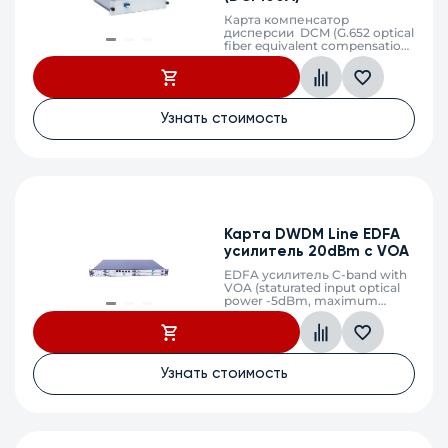
Карта компенсатор
дисперсии DCM (G.652 optical
fiber equivalent compensation
100km)
Узнать стоимость
Карта DWDM Line EDFA
усилитель 20dBm c VOA
EDFA усилитель C-band with
VOA (staturated input optical
power -5dBm, maximum
output optical power +20dBm,
gain 25dB,LC)
Узнать стоимость