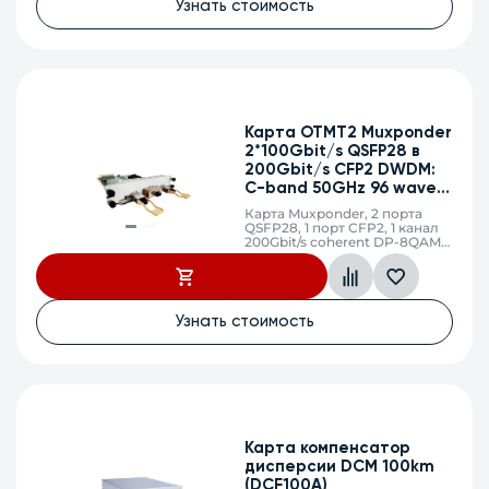
Узнать стоимость
Карта OTMT2 Muxponder
2*100Gbit/s QSFP28 в
200Gbit/s CFP2 DWDM:
C-band 50GHz 96 wave
tunable
Карта Muxponder, 2 порта
QSFP28, 1 порт CFP2, 1 канал
200Gbit/s coherent DP-8QAM
или DP-16QAM
Узнать стоимость
Карта компенсатор
дисперсии DCM 100km
(DCF100A)