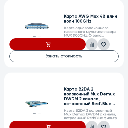
Карта AWG Mux 48 длин
волн 100GHz
Карта одноволоконного
пассивного мультиплексора
MUX (100GHz, C-band
48*lambdas,C15..C62, LC)
Узнать стоимость
Карта B2DA 2
волоконный Mux Demux
DWDM 2 канала,
встроенный Red\Blue
фильтр
Карта B2DA 2 волоконный
Mux Demux DWDM 2 канала,
встроенный Red\Blue фильтр