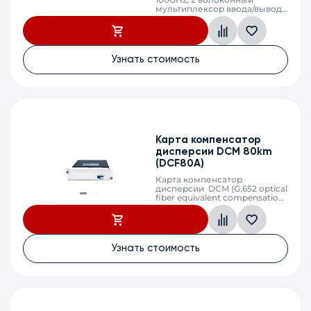
мультиплексор ввода/вывода
2х8, каналы C21-C28, C -
диапазон, LC/UPC
Узнать стоимость
Карта компенсатор
дисперсии DCM 80km
(DCF80A)
Карта компенсатор
дисперсии DCM (G.652 optical
fiber equivalent compensation
80km)
Узнать стоимость