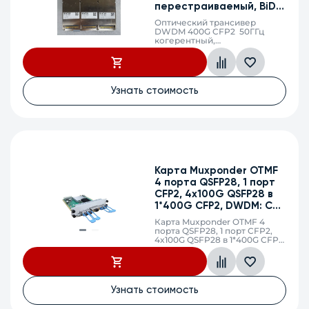
Применить
перестраиваемый, BiDi,
LC
Оптический трансивер
DWDM 400G CFP2 50ГГц
Сбросить
когерентный,
перестраиваемый, BiDi, LC
Узнать стоимость
Карта Muxponder OTMF
4 порта QSFP28, 1 порт
CFP2, 4x100G QSFP28 в
1*400G CFP2, DWDM: C-
band 50GHz 96
Карта Muxponder OTMF 4
порта QSFP28, 1 порт CFP2,
4x100G QSFP28 в 1*400G CFP2,
DWDM: C-band 50GHz 96
Узнать стоимость