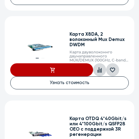
Карта X8DA, 2
волоконный Mux Demux
DWDM
Карта двуволоконнго
двунаправленного
MUX/DEMUX (100GHz, C-band
8*lambdas
mux&demux,C21..C28, LC)
Узнать стоимость
Карта OTDQ 4*40Gbit/s
или 4*100Gbit/s QSFP28
OEO с поддержкой 3R
регенерации