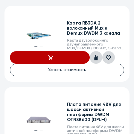
Карта RB3DA 2
волоконный Mux и
Demux DWDM 3 канала
Карта двуволоконнго
двунаправленного
MUX/DEMUX (100GHz, C-band
2x3*lambdas
mux&demux,100GHz, LC)
Узнать стоимость
Плата питания 48V для
шасси активной
платформы DWDM
OTNS8600 (DPU-I)
Плата питания 48V для шасси
активной платформы DWDM