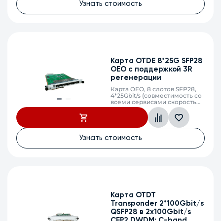
Узнать стоимость
Карта OTDE 8*25G SFP28
OEO с поддержкой 3R
регенерации
Карта OEO, 8 слотов SFP28,
4*25Gbit/s (совместимость со
всеми сервисами скорость
передачи 16G..32G)
Узнать стоимость
Карта OTDT
Transponder 2*100Gbit/s
QSFP28 в 2x100Gbit/s
CFP2 DWDM: C-band