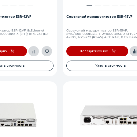
тизатор ESR-12VF
Сервисный маршрутизатор ESR-15VF
атор ESR-12VF: 8хEthernet
Сервисный маршрутизатор ESR-15VF,
1000Base-X (SFP); 1хRS-232 (RJ-
8×10/100/1000BASE-T, 2×1000BASE-X SFP, 2×
4×FXS, 1хRS-232 (RJ-45), 4 ГБ RAM, 8 ГБ Flas
ацию
В спецификацию
ать стоимость
Узнать стоимость