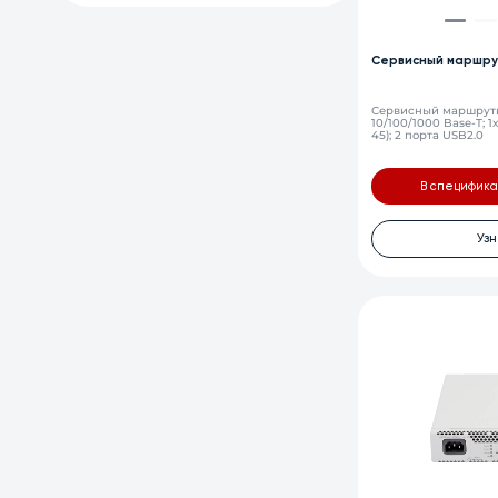
Сервисный маршру
Сервисный маршрутиз
10/100/1000 Base-T; 1х
45); 2 порта USB2.0
В специфик
Узн