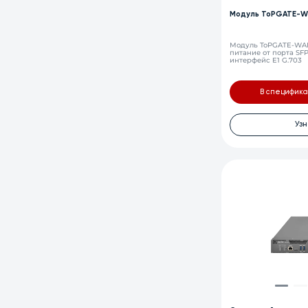
Модуль ToPGATE-W
Модуль ToPGATE-WAN-E
питание от порта SF
интерфейс E1 G.703
В специфик
Узн