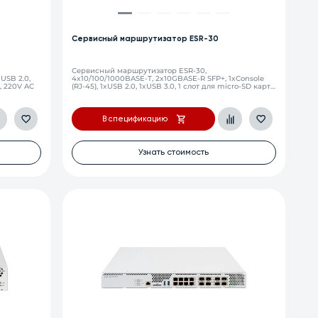
Сервисный маршрутизатор ESR-30
Сервисный маршрутизатор ESR-30,
USB 2.0,
4x10/100/1000BASE-T, 2x10GBASE-R SFP+, 1xConsole
h, 220V AC
(RJ-45), 1xUSB 2.0, 1xUSB 3.0, 1 слот для micro-SD карт,
4 Гб RAM, 8 Гб Flash, 100–264 В АС
В спецификацию
Узнать стоимость