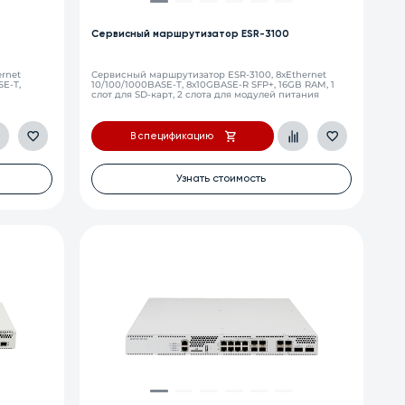
Сервисный маршрутизатор ESR-3100
rnet
Сервисный маршрутизатор ESR-3100, 8хEthernet
SE-T,
10/100/1000BASE-T, 8х10GBASE-R SFP+, 16GB RAM, 1
слот для SD-карт, 2 слота для модулей питания
В спецификацию
Узнать стоимость