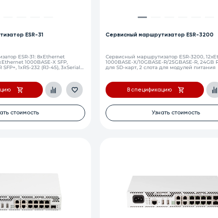
тизатор ESR-31
Сервисный маршрутизатор ESR-3200
атор ESR-31: 8xEthernet
Сервисный маршрутизатор ESR-3200, 12хEt
xEthernet 1000BASE-X SFP,
1000BASE-X/10GBASE-R/25GBASE-R, 24GB R
SFP+, 1xRS-232 (RJ-45), 3xSerial
для SD-карт, 2 слота для модулей питания
xUSB 3.0, 1 слот для SD-карт, 2
итания
ацию
В спецификацию
ать стоимость
Узнать стоимость