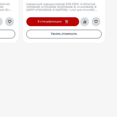
thernet
Сервисный маршрутизатор ESR-3300, 4×Ethernet
SE-
1000BASE-X/10GBASE-R/25GBASE-R, 4×40GBASE-R
для SD-
(QSFP+)/100GBASE-R (QSFP28), 1 слот для microSD-
карт, 48 ГБ RAM, 2 слота для модулей питания
В спецификацию
Узнать стоимость