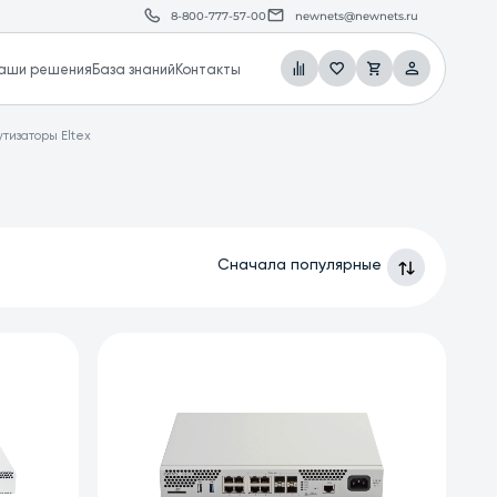
8-800-777-57-00
newnets@newnets.ru
аши решения
База знаний
Контакты
изаторы Eltex
Сначала популярные