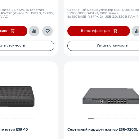
атор ESR-12V, 8х Ethernet
Сервисный маршрутизатор ESR-1700, 4х 
 RS-232 (RJ-45), 2х USB2.0, 3x FXS,
10/100/1000BASE-T/1000Base-X,
0V AC
8х 10GBASE-R SFP+, 2x USB 2.0, 32GB RAM, 1
2 слота для модулей питания
ацию
В спецификацию
ать стоимость
Узнать стоимость
тизатор ESR-10
Сервисный маршрутизатор ESR-3200L