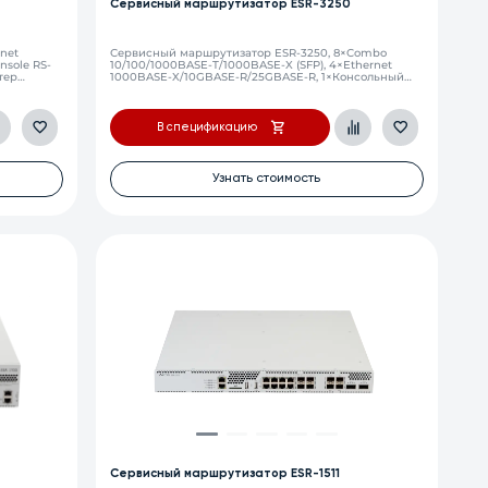
Сервисный маршрутизатор ESR-3250
net
Сервисный маршрутизатор ESR-3250, 8×Combo
nsole RS-
10/100/1000BASE-T/1000BASE-X (SFP), 4×Ethernet
птер
1000BASE-X/10GBASE-R/25GBASE-R, 1×Консольный
порт RS-232 (RJ-45), 2×USB 3.0, 1 слот для microSD-
карт, 32 ГБ DDR5 RAM, 256 ГБ NVME, 2 слота для
модулей питания 100–240 В AC или 36–72 В DC.
В спецификацию
Узнать стоимость
Сервисный маршрутизатор ESR-1511