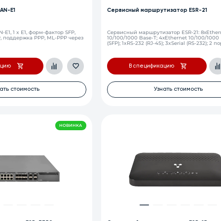
AN-E1
Сервисный маршрутизатор ESR-21
1, 1 x Е1, форм-фактор SFP,
Сервисный маршрутизатор ESR-21: 8хEther
P, поддержка PPP, ML-PPP через
10/100/1000 Base-T; 4хEthernet 10/100/1000
(SFP); 1xRS-232 (RJ-45); 3xSerial (RS-232); 2 
ацию
В спецификацию
ать стоимость
Узнать стоимость
НОВИНКА