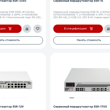
тизатор ESR-3350
Сервисный маршрутизатор ESR-15
затор ESR-3350, 8×Combo
Сервисный маршрутизатор ESR-15, 4×Ether
000BASE-X (SFP), 4×1000BASE-
10/100/1000BASE-T, 2×1000BASE-X SFP, 1×Co
-R, 1×Консольный порт RS-232
232 (RJ-45), 2×USB 2.0, 230 В AC (через ада
слот для microSD-карт, 32 ГБ
питания 12 В, 2 А)
ME, 2 слота для модулей
C или 36–72 В DC.
ацию
В спецификацию
ать стоимость
Узнать стоимость
тизатор ESR-12V
Сервисный маршрутизатор ESR-1700