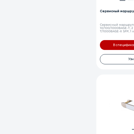
Сервисный маршру
Сервисный маршрутиз
10/100/1000BASE-T, 
T/1000BASE-X SFP, 1 x 
SD-карт, Console, 4Г
модуль питания 220
В специфик
Узн