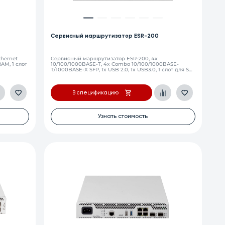
Сервисный маршрутизатор ESR-200
hernet
Сервисный маршрутизатор ESR-200, 4х
AM, 1 слот
10/100/1000BASE-T, 4x Combo 10/100/1000BASE-
T/1000BASE-X SFP, 1x USB 2.0, 1x USB3.0, 1 слот для SD-
карт, 4Gb RAM, 1Gb Flash, 220V AC
В спецификацию
Узнать стоимость