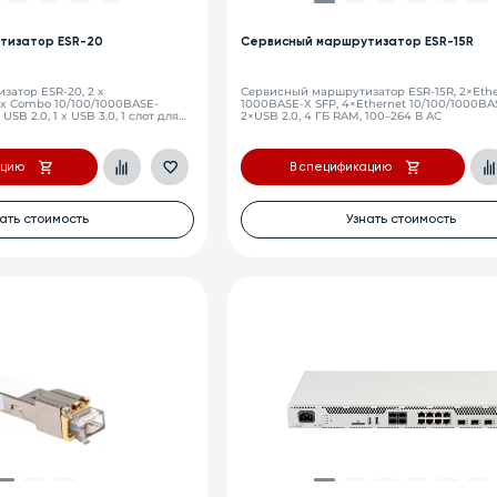
тизатор ESR-20
Сервисный маршрутизатор ESR-15R
атор ESR-20, 2 х
Сервисный маршрутизатор ESR-15R, 2×Ethe
2 x Combo 10/100/1000BASE-
1000BASE-X SFP, 4×Ethernet 10/100/1000BA
USB 2.0, 1 x USB 3.0, 1 слот для
2×USB 2.0, 4 ГБ RAM, 100–264 В AC
Б RAM, 4ГБ Flash, встроенный
В переменного тока
ацию
В спецификацию
ать стоимость
Узнать стоимость