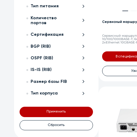
Тип питания
Количество
Сервисный маршру
портов
Сертификация
Сервисный маршрутиз
10/100/1000BASE-T; 6
2xEthernet 10GBASE-R 
(RS-232), 1xUSB 2.0, 1
BGP (RIB)
слота для модулей п
В специфик
OSPF (RIB)
IS-IS (RIB)
Узн
Размер базы FIB
Тип корпуса
Применить
Сбросить