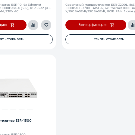
атор ESR-10, 4х Ethernet
Сервисный маршрутизатор ESR-3200L, 8хE
 1000Base-X (SFP), 1х RS-232 (RJ-
1000BASE-X/10GBASE-R, 4хEthernet 1000BA
RAM, 230V AC
X/10GBASE-R/25GBASE-R, 16GB RAM, 1 слот 
карт, 2 слота для модулей питания
ацию
В спецификацию
ать стоимость
Узнать стоимость
тизатор ESR-1500
затор ESR-1500,