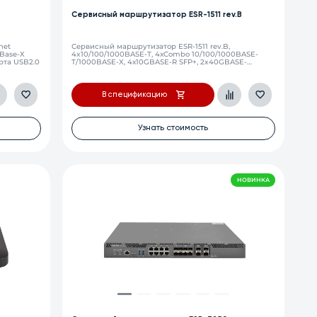
Сервисный маршрутизатор ESR-1511 rev.B
net
Сервисный маршрутизатор ESR-1511 rev.B,
 Base-X
4x10/100/1000BASE-T, 4хCombo 10/100/1000BASE-
порта USB2.0
T/1000BASE-X, 4х10GBASE-R SFP+, 2x40GBASE-
SR4/LR4 QSFP+, 8 ГБ RAM, 1 ГБ Flash, 2 слота для
модулей питания
В спецификацию
Узнать стоимость
НОВИНКА