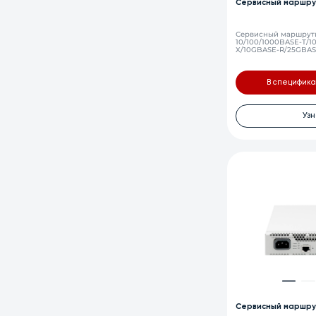
Сервисный маршру
Сервисный маршрути
10/100/1000BASE-T/1
X/10GBASE-R/25GBASE
(RJ-45), 2×USB 3.0, 1 
DDR5 RAM, 256 ГБ NV
питания 200–240 В A
В специфик
Узн
Сервисный маршру