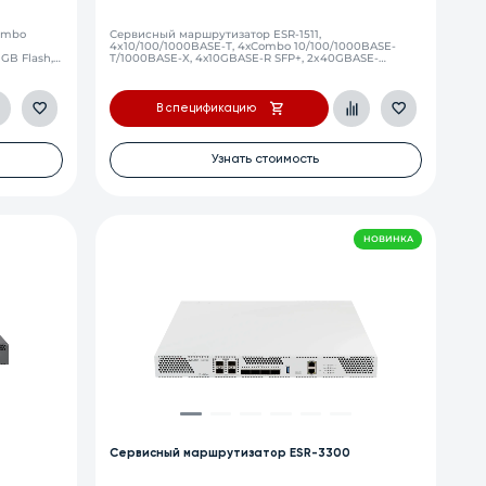
combo
Сервисный маршрутизатор ESR-1511,
4x10/100/1000BASE-T, 4хCombo 10/100/1000BASE-
 GB Flash,
T/1000BASE-X, 4х10GBASE-R SFP+, 2x40GBASE-
SR4/LR4 QSFP+ 8 ГБ RAM, 1 ГБ Flash, 2 слота для
модулей питания
В спецификацию
Узнать стоимость
НОВИНКА
Сервисный маршрутизатор ESR-3300