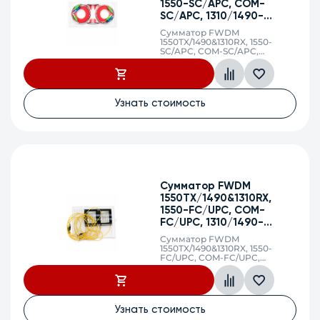
1550-SC/APC, COM-
SC/APC, 1310/1490-
Сбросить
SC/UPC
Сумматор FWDM
1550TX/1490&1310RX, 1550-
SC/APC, COM-SC/APC,
1310/1490-SC/UPC
Узнать стоимость
Сумматор FWDM
1550TX/1490&1310RX,
1550-FC/UPC, COM-
FC/UPC, 1310/1490-
FC/UPC
Сумматор FWDM
1550TX/1490&1310RX, 1550-
FC/UPC, COM-FC/UPC,
1310/1490-FC/UPC
Узнать стоимость