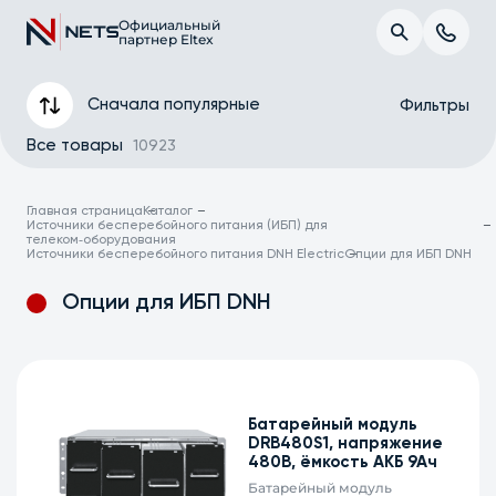
Официальный
партнер Eltex
Сначала популярные
Фильтры
Все товары
10923
Главная страница
Каталог
Источники бесперебойного питания (ИБП) для
телеком‑оборудования
Источники бесперебойного питания DNH Electric
Опции для ИБП DNH
Опции для ИБП DNH
Бренд
Батарейный модуль
DRB480S1, напряжение
480В, ёмкость АКБ 9Ач
Применить
Батарейный модуль