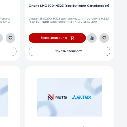
Опция SMG200-H323 (без функции Gatekeeper)
ионала
Опция SMG200-H323 для активации протокола H.323
зе SMG-
(без функции Gatekeeper) на IP АТС SMG-200
В спецификацию
Узнать стоимость