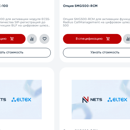
-100
Опция SMG500-RCM
00 для активации модуля ECSS-
Опция SMG500-RCM для активации функц
личества SIP-регистраций до
Radius CallManagement на цифровом шлю
ункции BLF на цифровом шлюзе
500
ацию
В спецификацию
ать стоимость
Узнать стоимость