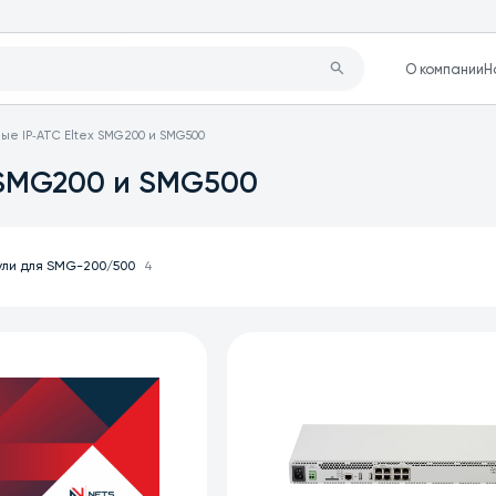
О компании
Н
ые IP‑АТС Eltex SMG200 и SMG500
 SMG200 и SMG500
ли для SMG-200/500
4