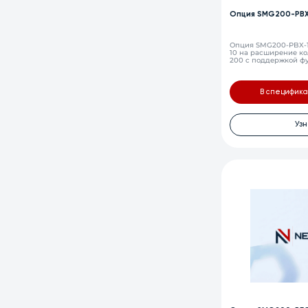
Опция SMG200-PBX
Опция SMG200-PBX-1
10 на расширение ко
200 с поддержкой ф
SMG-200
В специфик
Узн