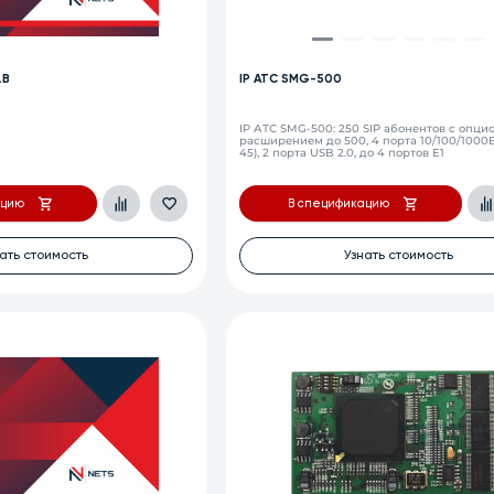
.B
IP АТС SMG-500
B
IP АТС SMG-500: 250 SIP абонентов с опц
расширением до 500, 4 порта 10/100/1000B
45), 2 порта USB 2.0, до 4 портов Е1
ацию
В спецификацию
ать стоимость
Узнать стоимость