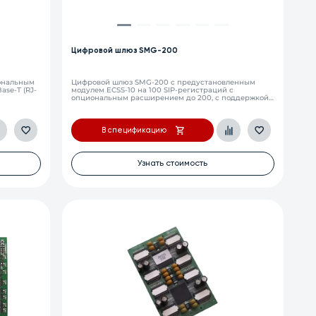
Цифровой шлюз SMG-200
иональным
Цифровой шлюз SMG-200 с предустановленным
ase-T (RJ-
модулем ECSS-10 на 100 SIP-регистраций с
опциональным расширением до 200, с поддержкой
функции BLF, 4 порта 10/100/1000Base-T (RJ-45), 2
порта USB 2.0, 16 портов FXS/FXO
В спецификацию
Узнать стоимость