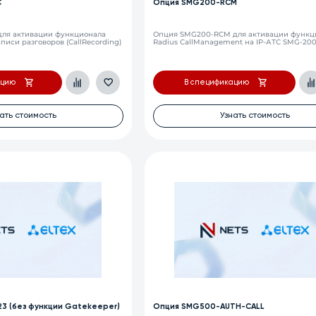
C
Опция SMG200-RCM
ля активации функционала
Опция SMG200-RCM для активации функц
писи разговоров (CallRecording)
Radius CallManagement на IP-АТС SMG-20
ацию
В спецификацию
ать стоимость
Узнать стоимость
3 (без функции Gatekeeper)
Опция SMG500-AUTH-CALL