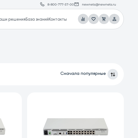
8-800-777-57-00
newnets@newnets.ru
аши решения
База знаний
Контакты
Сначала популярные