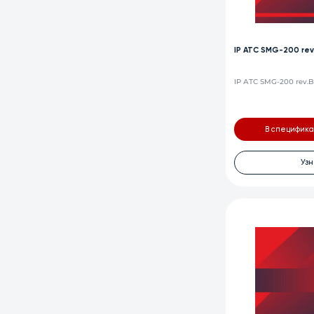
IP АТС SMG-200 rev
IP АТС SMG-200 rev.
В специфик
Узн