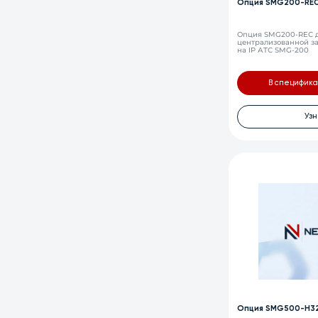
Опция SMG200-RE
Опция SMG200-REC д
централизованной за
на IP АТС SMG-200
В специфик
Узн
Опция SMG500-H32