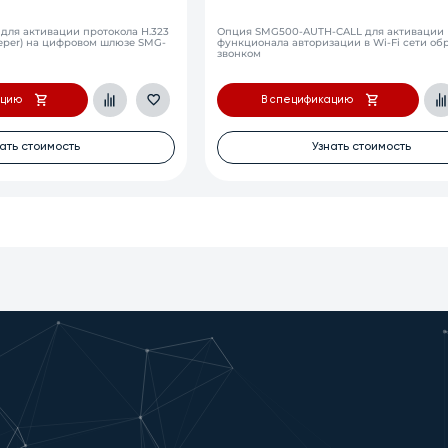
для активации протокола H.323
Опция SMG500-AUTH-CALL для активации
eper) на цифровом шлюзе SMG-
функционала авторизации в Wi-Fi сети о
звонком
ацию
В спецификацию
ать стоимость
Узнать стоимость