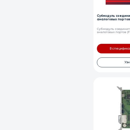
Cубмодуль соедини
аналоговых портов
Cубмодуль соединит
аналоговых портов (
В специфик
Узн