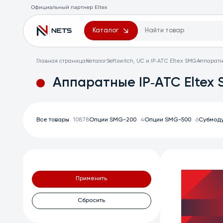
Официальный партнер Eltex
Каталог
Главная страница
Каталог
Softswitch, UC и IP‑АТС Eltex SMG
Аппаратн
Аппаратные IP‑АТС Eltex
Все товары
10878
Опции SMG-200
4
Опции SMG-500
6
Субмоду
Применить
Сбросить