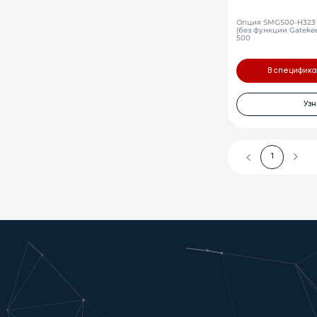
Опция SMG500-H323 
(без функции Gateke
500
В специфик
Узн
1