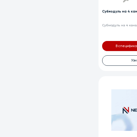
Субмодуль на 4 кан
Субмодуль на 4 кана
В специфик
Узн