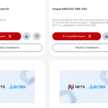
ала Е1
Опция SMG500-PBX-250
ла Е1
Опция SMG500-PBX-250 для активации мо
10 на 250 SIP-регистраций с поддержкой 
BLF на цифровом шлюзе SMG-500
ацию
В спецификацию
ать стоимость
Узнать стоимость