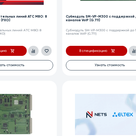
тельных линий АТС M8O: 8
Субмодуль SM-VP-M300 с поддержкой 
 (FXO)
каналов VoIP (G.711)
ельных линий АТС M8O: 8
Субмодуль SM-VP-M300 с поддержкой до 
FXO)
каналов VoIP (G.711)
ацию
В спецификацию
ать стоимость
Узнать стоимость