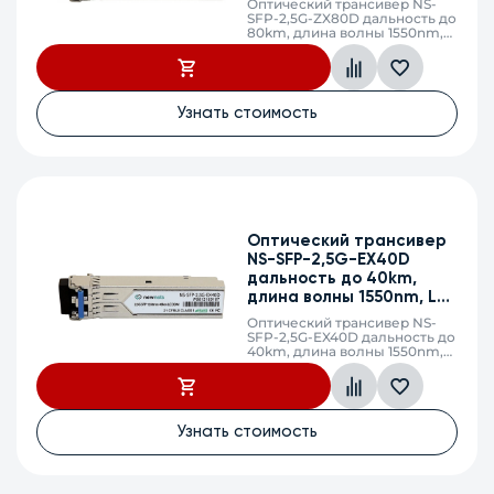
Оптический трансивер NS-
SFP-2,5G-ZX80D дальность до
80km, длина волны 1550nm,
LC, DDM
Узнать стоимость
Оптический трансивер
NS-SFP-2,5G-EX40D
дальность до 40km,
длина волны 1550nm, LC,
DDM
Оптический трансивер NS-
SFP-2,5G-EX40D дальность до
40km, длина волны 1550nm,
LC, DDM
Узнать стоимость