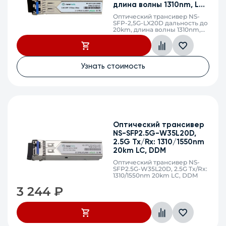
длина волны 1310nm, LC,
Длина волны
DDM
Оптический трансивер NS-
Тип разъема
SFP-2,5G-LX20D дальность до
20km, длина волны 1310nm,
Дальность передачи
LC, DDM
Скорость модуля
Узнать стоимость
Применить
Сбросить
Оптический трансивер
NS-SFP2.5G-W35L20D,
2.5G Tx/Rx: 1310/1550nm
20km LC, DDM
Оптический трансивер NS-
SFP2.5G-W35L20D, 2.5G Tx/Rx:
1310/1550nm 20km LC, DDM
3 244
₽