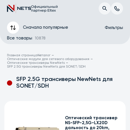
Официальный
партнер Eltex
Сначала популярные
Фильтры
Все товары
10878
Главная страница
Каталог
Оптические модули для сетевого оборудования
Оптические трансиверы NewNets
SFP 2.5G трансиверы NewNets для SONET/SDH
SFP 2.5G трансиверы NewNets для
SONET/SDH
Форм-фактор
Тип
Оптический трансивер
NS-SFP-2,5G-LX20D
Тип оптического волокна
дальность до 20km,