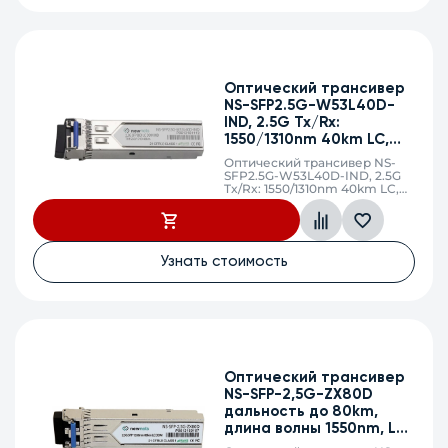
Оптический трансивер
NS-SFP2.5G-W53L40D-
IND, 2.5G Tx/Rx:
1550/1310nm 40km LC,
DDM (Industrial)
Оптический трансивер NS-
SFP2.5G-W53L40D-IND, 2.5G
Tx/Rx: 1550/1310nm 40km LC,
DDM (Industrial -40 to +85°C)
Узнать стоимость
Оптический трансивер
NS-SFP-2,5G-ZX80D
дальность до 80km,
длина волны 1550nm, LC,
DDM