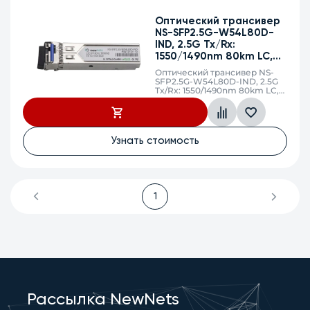
Оптический трансивер
NS-SFP2.5G-W54L80D-
IND, 2.5G Tx/Rx:
1550/1490nm 80km LC,
DDM (Industrial)
Оптический трансивер NS-
SFP2.5G-W54L80D-IND, 2.5G
Tx/Rx: 1550/1490nm 80km LC,
DDM (Industrial -40 to +85°C)
Узнать стоимость
1
Рассылка NewNets