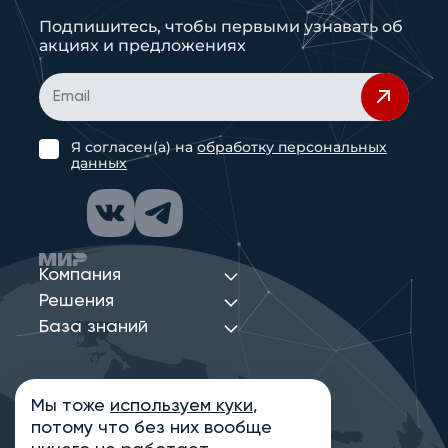
Подпишитесь, чтобы первыми узнавать об
акциях и предложениях
Я согласен(а) на
обработку персональных
данных
Компания
Решения
База знаний
Мы тоже
используем куки
,
Политика конфиденциальности
потому что без них вообще
Информация на сайте носит ознакомительный
характер и не является публичной офертой,