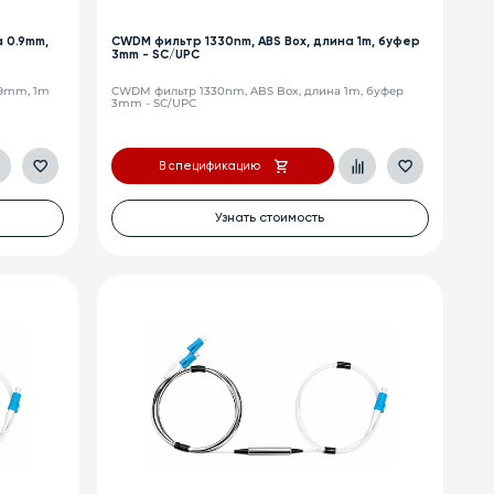
 0.9mm,
CWDM фильтр 1330nm, ABS Box, длина 1m, буфер
3mm - SC/UPC
.9mm, 1m
CWDM фильтр 1330nm, ABS Box, длина 1m, буфер
3mm - SC/UPC
В спецификацию
Узнать стоимость