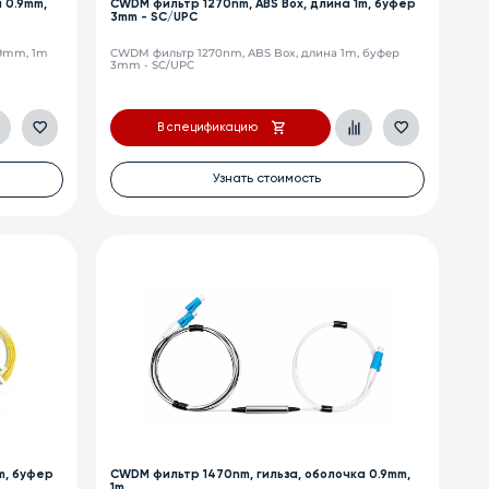
 0.9mm,
CWDM фильтр 1270nm, ABS Box, длина 1m, буфер
3mm - SC/UPC
.9mm, 1m
CWDM фильтр 1270nm, ABS Box, длина 1m, буфер
3mm - SC/UPC
В спецификацию
Узнать стоимость
m, буфер
CWDM фильтр 1470nm, гильза, оболочка 0.9mm,
1m