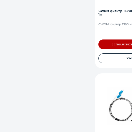
CWDM фильтр 1390n
1m
CWDM фильтр 1390nm,
В специфик
Узн