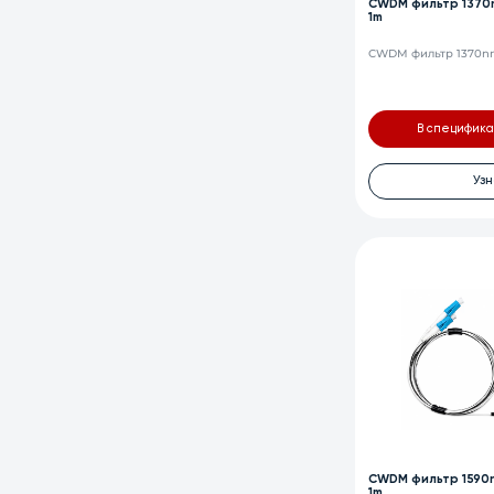
CWDM фильтр 1370n
1m
CWDM фильтр 1370nm,
В специфик
Узн
CWDM фильтр 1590n
1m