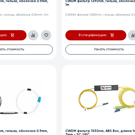
m, гильза, оболочка 0.9mm,
CWDM фильтр 1290nm, гильза, оболочка
1m
 гильза, оболочка 0.9mm, 1m
CWDM фильтр 1290nm, гильза, оболочка 0
ацию
В спецификацию
ать стоимость
Узнать стоимость
m, гильза, оболочка 0.9mm,
CWDM фильтр 1550nm, ABS Box, длина 1
3mm - SC/UPC