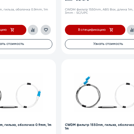
 гильза, оболочка 0.9mm, 1m
CWDM фильтр 1550nm, ABS Box, длина 1m,
3mm - SC/UPC
ацию
В спецификацию
ать стоимость
Узнать стоимость
, гильза, оболочка 0.9mm, 1m
CWDM фильтр 1550nm, гильза, оболочка
1m