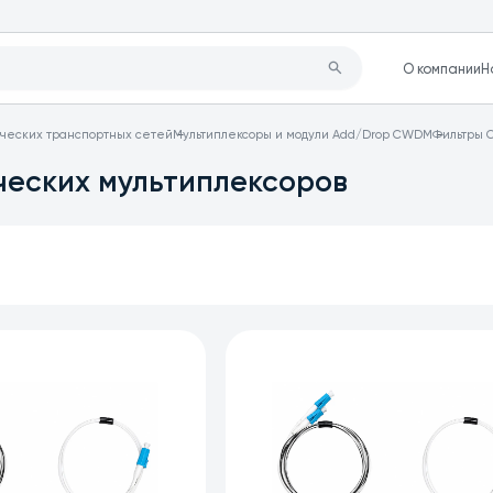
О компании
Н
ческих транспортных сетей
Мультиплексоры и модули Add/Drop CWDM
Фильтры 
еских мультиплексоров