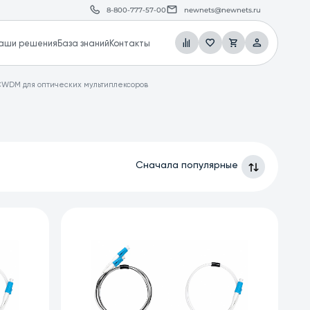
8-800-777-57-00
newnets@newnets.ru
аши решения
База знаний
Контакты
CWDM для оптических мультиплексоров
Сначала популярные