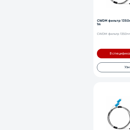
CWDM фильтр 1350n
1m
CWDM фильтр 1350nm,
В специфик
Узн