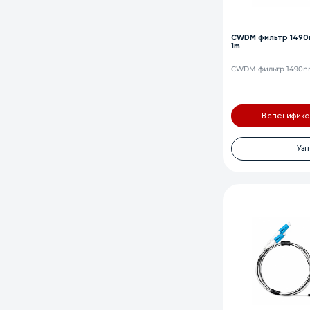
CWDM фильтр 1490n
1m
CWDM фильтр 1490nm
В специфик
Узн