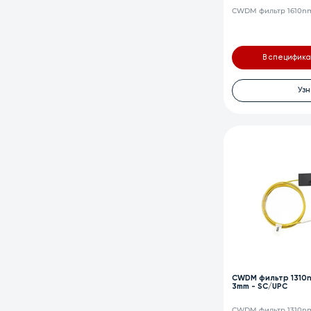
CWDM фильтр 1610nm,
В специфик
Узн
CWDM фильтр 1310nm
3mm - SC/UPC
CWDM фильтр 1310nm,