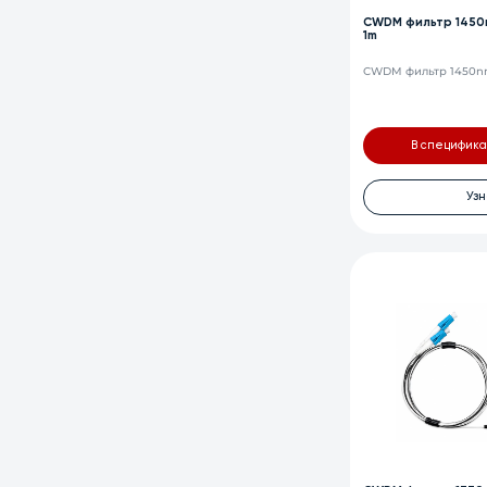
CWDM фильтр 1450n
1m
CWDM фильтр 1450nm
В специфик
Узн