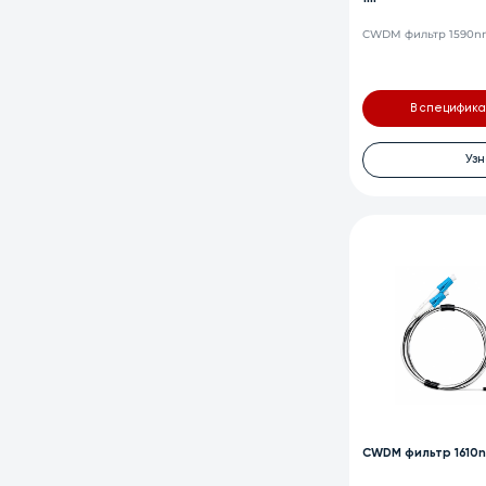
CWDM фильтр 1590nm,
В специфик
Узн
CWDM фильтр 1610nm