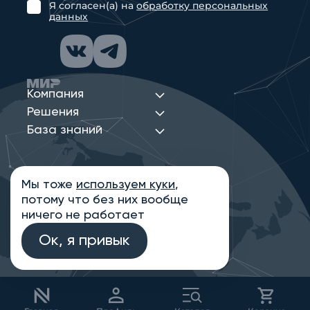
Я согласен(а) на
обработку персональных
данных
Компания
Решения
База знаний
Мы тоже
используем куки
,
Политика конфиденциальности
потому что без них вообще
Информация на сайте носит ознакомительный
характер и не является публичной офертой,
ничего не работает
определяемой положениями статьи 437
Гражданского кодекса РФ
Ок, я привык
© 2013-2026 Новые Сети Интеграция