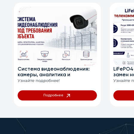
Система видеонаблюдения:
LiFePO4
камеры, аналитика и
замен н
интеграция
связи
Узнайте подробнее!
Узнайте 
Подробнее