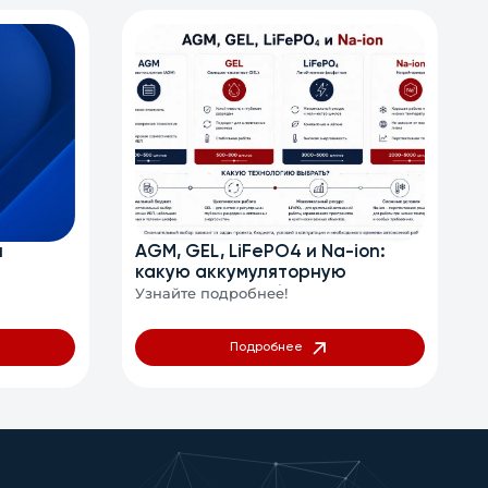
я
AGM, GEL, LiFePO4 и Na-ion:
какую аккумуляторную
технологию выбрать для ИБП и
Узнайте подробнее!
объектов связи
Подробнее