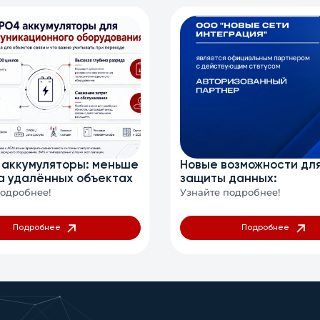
 аккумуляторы: меньше
Новые возможности дл
а удалённых объектах
защиты данных:
сотрудничество с
подробнее!
Узнайте подробнее!
Киберпротект
Подробнее
Подробнее