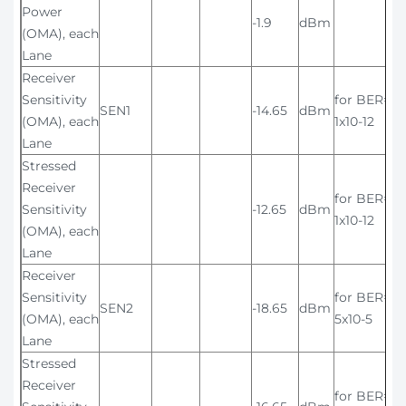
Power
-1.9
dBm
(OMA), each
Lane
Receiver
Sensitivity
for BER=
SEN1
-14.65
dBm
(OMA), each
1x10-12
Lane
Stressed
Receiver
for BER=
Sensitivity
-12.65
dBm
1x10-12
(OMA), each
Lane
Receiver
Sensitivity
for BER=
SEN2
-18.65
dBm
(OMA), each
5x10-5
Lane
Stressed
Receiver
for BER=