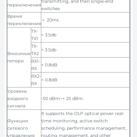
transmitting, and then single-end
переключения
switches
Время
＜ 20ms
переключения
TX-
< 3.5db
TX1
TX-
< 3.5db
Вносимые
TX2
потери
RX1-
< 0.8dB
RX
RX2-
< 0.8dB
RX
Уровень
входного
-50 dBm~+ 25 dBm
сигнала
It supports the OLP optical power real-
Функции
time monitoring, active switch
сетевого
scheduling, performance management,
управления
routing management, and other