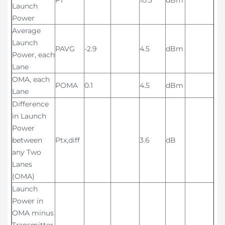
PT
10.5
dBm
Launch
Power
Average
Launch
PAVG
-2.9
4.5
dBm
Power, each
Lane
OMA, each
POMA
0.1
4.5
dBm
Lane
Difference
in Launch
Power
between
Ptx,diff
3.6
dB
any Two
Lanes
(OMA)
Launch
Power in
OMA minus