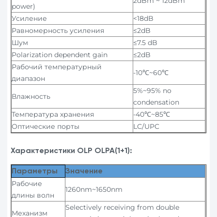
2dBm ~ 12dBm
power)
Усиление
<18dB
Равномерность усиления
≤2dB
Шум
≤7.5 dB
Polarization dependent gain
≤2dB
Рабочий температурный
-10℃~60℃
диапазон
5%~95% no
Влажность
condensation
Температура хранения
-40℃~85℃
Оптические порты
LC/UPC
Характеристики OLP OLPA(1+1):
Параметры
Значение
Рабочие
1260nm~1650nm
длины волн
Selectively receiving from double
Механизм