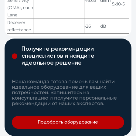
Sensitivity
-16.65
dBm
5x10-5
(OMA), each
Lane
Receiver
-26
dB
reflectance
Получите рекомендации
специалистов и найдите
идеальное решение
Наша команда готова помочь вам найти
идеальное оборудование для ваших
потребностей. Запишитесь на
консультацию и получите персональные
рекомендации от наших экспертов.
Подобрать оборудование