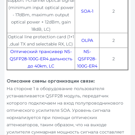
support 1-channel optical signal
(minimum input optical power
SOA-1
2
- 17dBm, maximum output
optical power + 12dBm, gain
18dB, LC)
Optical line protection card (1+1
OLPA
2
,dual TX and selectable RX, LC)
Оптический трансивер NS-
NS-
QSFP28-100G-ER4 дальность
QSFP28-
2
до 40km, LC
100G-ER4
Описание схемы организации связи:
На стороне 1 в оборудование пользователя
устанавливается QSFP28 модуль, передатчик
которого подключаем на вход полупроводникового
оптического усилителя SOA. Уровень сигнала
нормализуется при помощи оптических
аттенюаторов, таким образом, что на выходе
усилителя суммарная мощность сигнала составляет