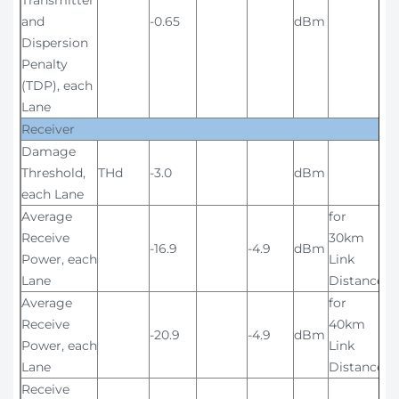
Transmitter
and
-0.65
dBm
Dispersion
Penalty
(TDP), each
Lane
Receiver
Damage
Threshold,
THd
-3.0
dBm
each Lane
Average
for
Receive
30km
-16.9
-4.9
dBm
Power, each
Link
Lane
Distance
Average
for
Receive
40km
-20.9
-4.9
dBm
Power, each
Link
Lane
Distance
Receive