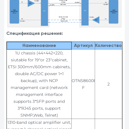
Спецификация решения:
Наименование
Артикул
Количество
1U chassis (44×442×220,
siutable for 19"or 23"cabinet,
ETSI 300mm/600mm cabinets,
double AC/DC power 1+1
backup), with NCP
OTNS8600Ⅰ
2
management card (network
F
management interface
supports 3*SFP ports and
3*RJ45 ports, support
SNMP,Web, Telnet)
1310-band optical amplifier unit,