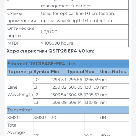
management functions
Схемы
Used for optical line 1+1 protection,
применения
optical wavelength 1+1 protection
Оптические
LC/UPC
порты
MTBF
> 100000 hours
Характеристики QSFP28 ER4 40 km:
Ethernet 100GBASE-ER4 Lite
Параметр
Symbol
Min
Typical
Max
Units
Notes
L0
1294.53
1295.56
1296.59
nm
Lane
L1
1299.02
1300.05
1301.09
nm
Wavelength
L2
1303.54
1304.58
1305.63
nm
L3
1308.09
1309.14
1310.19
nm
Transmitter
SMSR
SMSR
30
dB
Total
Average