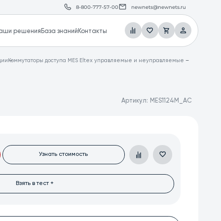
8-800-777-57-00
newnets@newnets.ru
аши решения
База знаний
Контакты
ции
Коммутаторы доступа MES Eltex управляемые и неуправляемые
Артикул:
MES1124M_AC
Узнать стоимость
Взять в тест +