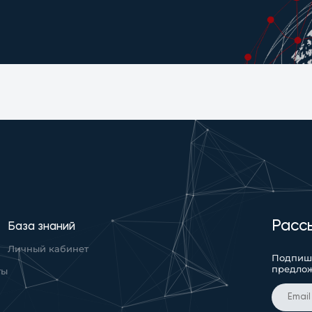
Расс
База знаний
Личный кабинет
Подпиши
предло
ты