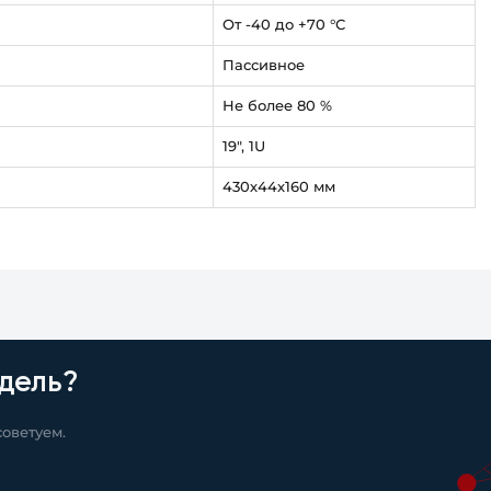
От -40 до +70 °С
Пассивное
Не более 80 %
19", 1U
430х44х160 мм
дель?
оветуем.