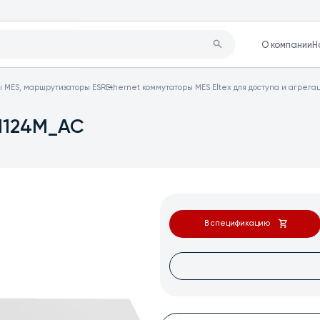
О компании
Н
ы MES, маршрутизаторы ESR
Ethernet коммутаторы MES Eltex для доступа и агрега
1124M_AC
В спецификацию