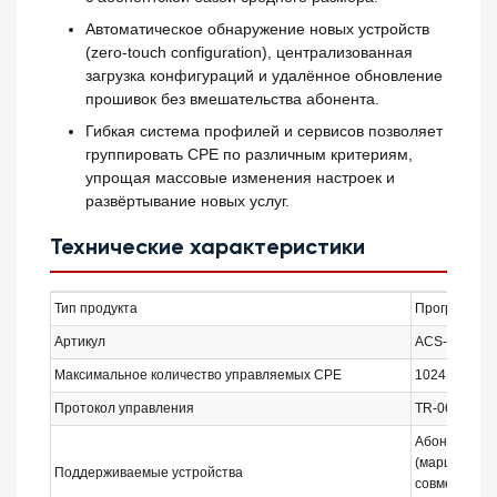
Автоматическое обнаружение новых устройств
(zero-touch configuration), централизованная
загрузка конфигураций и удалённое обновление
прошивок без вмешательства абонента.
Гибкая система профилей и сервисов позволяет
группировать CPE по различным критериям,
упрощая массовые изменения настроек и
развёртывание новых услуг.
Технические характеристики
Тип продукта
Программная
Артикул
ACS-CPE-10
Максимальное количество управляемых CPE
1024 абонен
Протокол управления
TR-069 (CWM
Абонентские
(маршрутизат
Поддерживаемые устройства
совместимые