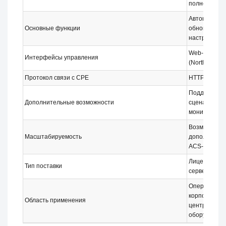
полной подд
Автоконфигу
Основные функции
обновление 
настроек, м
Web-интерфе
Интерфейсы управления
(North Bound
Протокол связи с CPE
HTTPS
Поддержка с
Дополнительные возможности
сценариев, 
мониторинг 
Возможность
Масштабируемость
дополнитель
ACS-CPE-20
Лицензионны
Тип поставки
сервере Elte
Операторы с
корпоративн
Область применения
централизов
оборудован