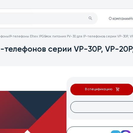
О компании
Н
лефоны
IP‑телефоны Eltex IPG
Блок питания PV-30 для IP-телефонов серии VP-30P, VP-
-телефонов серии VP-30P, VP-20P, 
В спецификацию