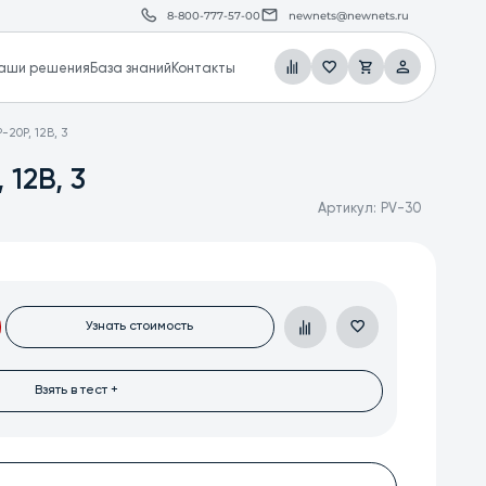
8-800-777-57-00
newnets@newnets.ru
аши решения
База знаний
Контакты
20P, 12В, 3
12В, 3
Артикул:
PV-30
Узнать стоимость
Взять в тест +