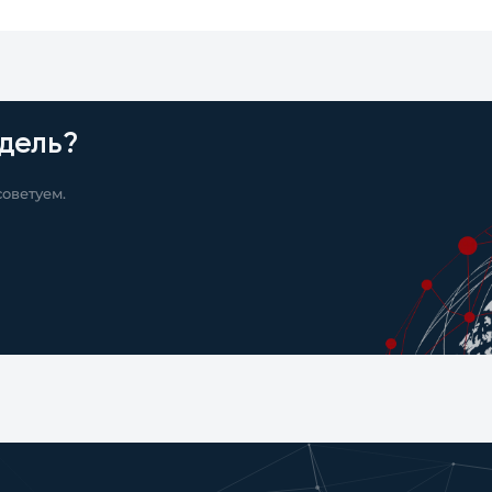
дель?
оветуем.