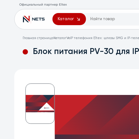
Официальный партнер Eltex
Каталог
Главная страница
Каталог
VoIP телефония Eltex: шлюзы SMG и IP‑те
Блок питания PV-30 для IP