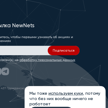
ылка NewNets
тесь, чтобы первыми узнавать об акциях и
жениях
Подписаться
гласен(а) на
обработку персональных данных
 437 Гражданского кодекса РФ
Мы тоже
используем куки
, потому
что без них вообще ничего не
работает