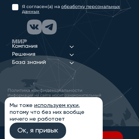
Я согласен(а) на
обработку персональных
данных
Компания
Решения
База знаний
Политика конфиденциальности
Информация на сайте носит ознакомительный
характер и не является публичной офертой,
определяемой положениями статьи 437
Мы тоже
используем куки
,
Гражданского кодекса РФ
потому что без них вообще
© 2013-2026 Новые Сети Интеграция
ничего не работает
Ок, я привык
В спецификацию