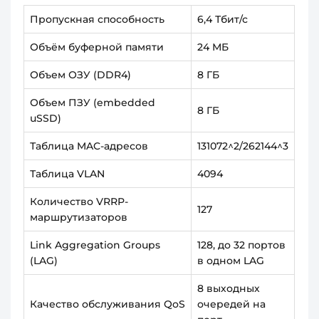
Пропускная способность
6,4 Тбит/с
Объём буферной памяти
24 МБ
Объем ОЗУ (DDR4)
8 ГБ
Объем ПЗУ (embedded
8 ГБ
uSSD)
Таблица MAC-адресов
131072^2/262144^3
Таблица VLAN
4094
Количество VRRP-
127
маршрутизаторов
Link Aggregation Groups
128, до 32 портов
(LAG)
в одном LAG
8 выходных
Качество обслуживания QoS
очередей на