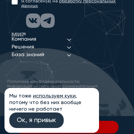
Я согласен(а) на
обработку персональных
данных
Компания
Решения
База знаний
Политика конфиденциальности
Информация на сайте носит ознакомительный
характер и не является публичной офертой,
определяемой положениями статьи 437
Мы тоже
используем куки
,
Гражданского кодекса РФ
потому что без них вообще
© 2013-2026 Новые Сети Интеграция
ничего не работает
Ок, я привык
В спецификацию