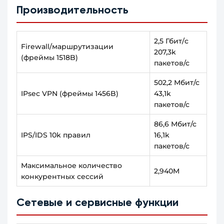
Производительность
2,5 Гбит/c
Firewall/маршрутизации
207,3k
(фреймы 1518B)
пакетов/с
502,2 Мбит/с
IPsec VPN (фреймы 1456B)
43,1k
пакетов/с
86,6 Мбит/с
IPS/IDS 10k правил
16,1k
пакетов/с
Максимальное количество
2,940M
конкурентных сессий
Сетевые и сервисные функции