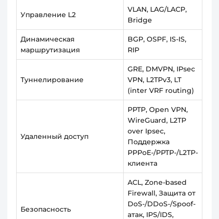
VLAN, LAG/LACP,
Управление L2
Bridge
Динамическая
BGP, OSPF, IS-IS,
маршрутизация
RIP
GRE, DMVPN, IPsec
Туннелирование
VPN, L2TPv3, LT
(inter VRF routing)
PPTP, Open VPN,
WireGuard, L2TP
over Ipsec,
Удаленный доступ
Поддержка
PPPoE-/PPTP-/L2TP-
клиента
ACL, Zone-based
Firewall, Защита от
DoS-/DDoS-/Spoof-
Безопасность
атак, IPS/IDS,