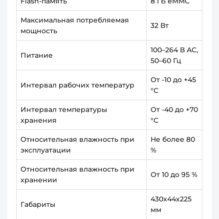
Flash-память
8 ГБ eMMC
Максимальная потребляемая
32 Вт
мощность
100–264 В AC,
Питание
50–60 Гц
От -10 до +45
Интервал рабочих температур
°С
Интервал температуры
От -40 до +70
хранения
°С
Относительная влажность при
Не более 80
эксплуатации
%
Относительная влажность при
От 10 до 95 %
хранении
430х44х225
Габариты
мм