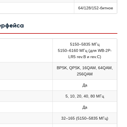
64/128/152-битное
ерфейса
5150–5835 МГц
5150–6160 МГц (для WB-2P-
LR5 rev.B и rev.C)
BPSK, QPSK, 16QAM, 64QAM,
256QAM
Да
5, 10, 20, 40, 80 МГц
Да
32–165 (5150–5835 МГц)