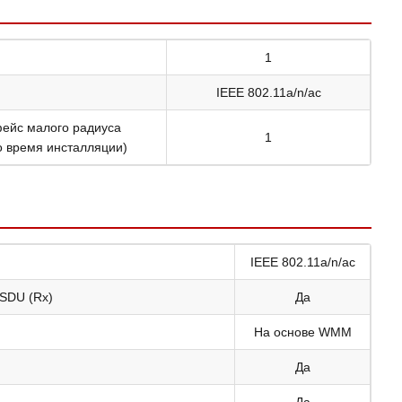
1
IEEE 802.11a/n/ac
рфейс малого радиуса
1
о время инсталляции)
IEEE 802.11a/n/ac
MSDU (Rx)
Да
На основе WMM
Да
Да