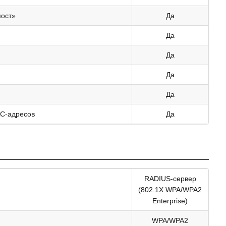
мост»
Да
Да
Да
Да
Да
AC-адресов
Да
RADIUS-сервер
(802.1X WPA/WPA2
Enterprise)
WPA/WPA2