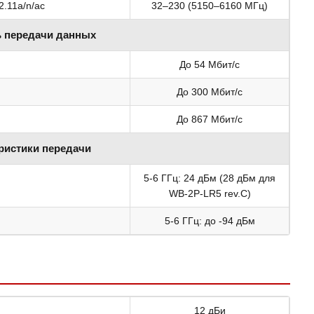
2.11a/n/ac
32–230 (5150–6160 МГц)
ь передачи данных
До 54 Мбит/с
До 300 Мбит/с
До 867 Мбит/с
ристики передачи
5-6 ГГц: 24 дБм (28 дБм для
WB-2P-LR5 rev.C)
5-6 ГГц: до -94 дБм
12 дБи