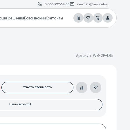
8-800-777-57-00
newnets@newnets.ru
аши решения
База знаний
Контакты
Артикул:
WB-2P-LR5
Узнать стоимость
Взять в тест +