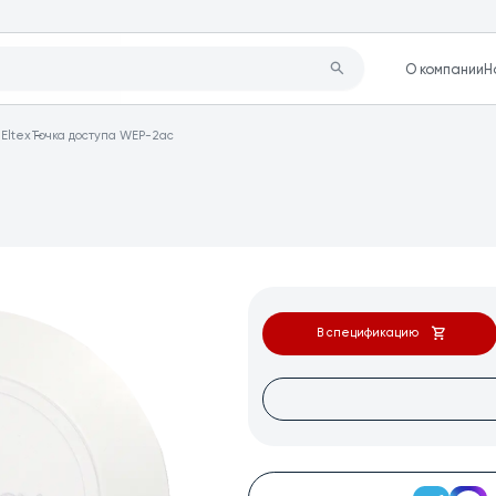
О компании
Н
Eltex
Точка доступа WEP-2ac
В спецификацию