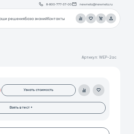
8-800-777-57-00
newnets@newnets.ru
аши решения
База знаний
Контакты
Артикул:
WEP-2ac
Узнать стоимость
Взять в тест +