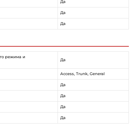
Да
Да
Да
ого режима и
Да
Access, Trunk, General
Да
Да
Да
Да