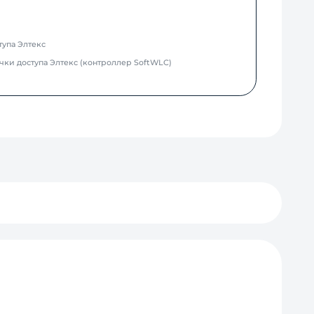
тупа Элтекс
чки доступа Элтекс (контроллер SoftWLC)