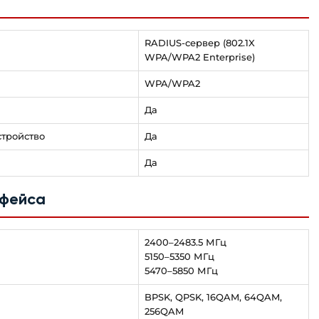
RADIUS-сервер (802.1X
WPA/WPA2 Enterprise)
WPA/WPA2
Да
стройство
Да
Да
рфейса
2400–2483.5 МГц
5150–5350 МГц
5470–5850 МГц
BPSK, QPSK, 16QAM, 64QAM,
256QAM