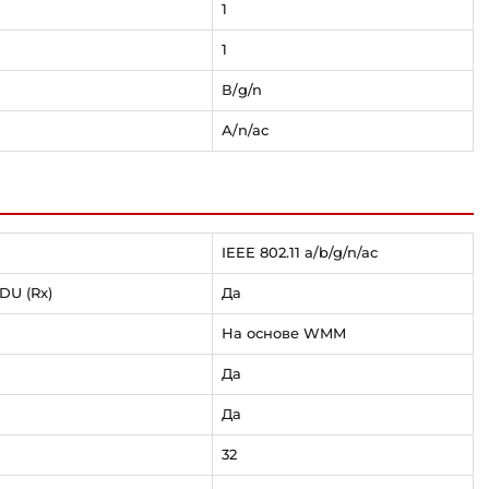
1
1
В/g/n
А/n/ac
IEEE 802.11 a/b/g/n/ac
DU (Rx)
Да
На основе WMM
Да
Да
32