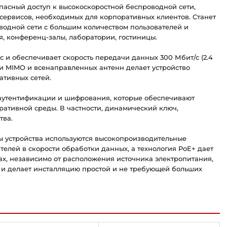
пасный доступ к высокоскоростной беспроводной сети,
 сервисов, необходимых для корпоративных клиентов. Станет
одной сети с большим количеством пользователей и
, конференц-залы, лаборатории, гостиницы.
ac и обеспечивает скорость передачи данных 300 Мбит/с (2.4
огии MIMO и всенаправленных антенн делает устройство
тивных сетей.
 аутентификации и шифрования, которые обеспечивают
ративной среды. В частности, динамический ключ,
тва.
ы устройства используются высокопроизводительные
елей в скорости обработки данных, а технология PoE+ дает
ах, независимо от расположения источника электропитания,
й и делает инсталляцию простой и не требующей больших