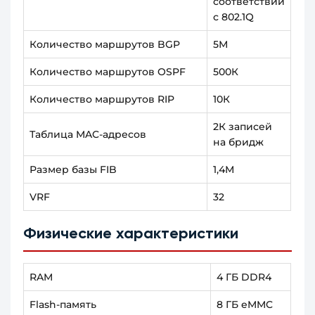
соответствии
с 802.1Q
Количество маршрутов BGP
5М
Количество маршрутов OSPF
500К
Количество маршрутов RIP
10К
2К записей
Таблица MAC-адресов
на бридж
Размер базы FIB
1,4М
VRF
32
Физические характеристики
RAM
4 ГБ DDR4
Flash-память
8 ГБ eMMC