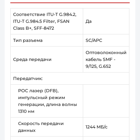
Соответствие ITU-T G.984.2,
ITU-T G.984.5 Filter, FSAN
Да
Class B+, SFF-8472
Тип разъема
SC/APC
Оптоволоконный
Среда передачи
кабель SMF -
9/125, G.652
Передатчик:
POC лазер (DFB),
импульсный режим
генерации, длина волны
1310 нм
Скорость передачи
1244 МБ/с
данных