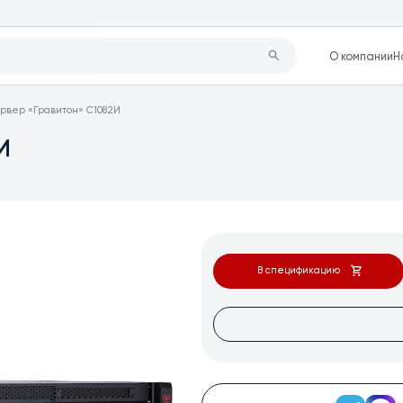
О компании
Н
рвер «Гравитон» С1082И
И
В спецификацию