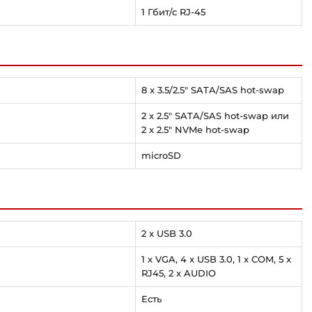
1 Гбит/с RJ-45
8 x 3.5/2.5" SATA/SAS hot-swap
2 x 2.5" SATA/SAS hot-swap или
2 x 2.5" NVMe hot-swap
microSD
2 x USB 3.0
1 x VGA, 4 x USB 3.0, 1 x COM, 5 x
RJ45, 2 x AUDIO
Есть