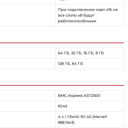
При подключении карт x16 не
все слоты x8 будут
работоспособными
64 ГБ, 32 ГБ, 16 ГБ, 8 ГБ
128 ГБ, 64 ГБ
BMC Aspeed AST2500
RJ45
4 x 1 Гбит/с RJ-45 (Marvell
88E1543)