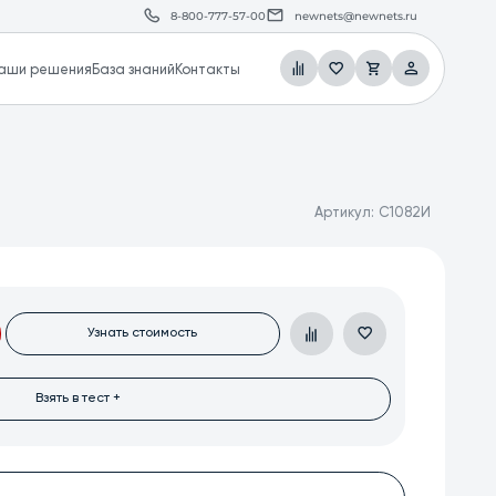
8-800-777-57-00
newnets@newnets.ru
аши решения
База знаний
Контакты
Артикул:
С1082И
Узнать стоимость
Взять в тест +