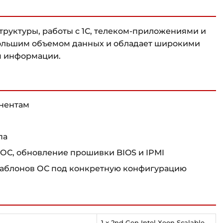
руктуры, работы с 1С, телеком-приложениями и
большим объемом данных и обладает широкими
я информации.
онентам
па
ОС, обновление прошивки BIOS и IPMI
шаблонов ОС под конкретную конфигурацию
1 x 2nd Gen Intel Xeon Scalable