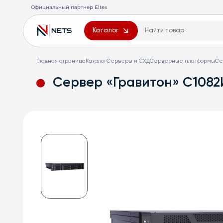
Официальный партнер Eltex
Каталог
Главная страница
Каталог
Серверы и СХД
Серверные платформы
Cе
Cервер «Гравитон» С1082