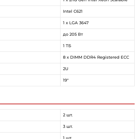
Intel C621
1 x LGA 3647
до 205 Вт
1 ТБ
8 x DIMM DDR4 Registered ECC
2U
19"
2 шт.
3 шт.
1 шт.