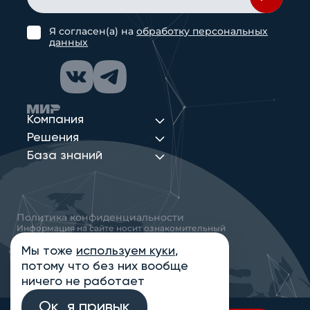
Я согласен(а) на
обработку персональных
данных
Компания
Решения
База знаний
Политика конфиденциальности
Информация на сайте носит ознакомительный
характер и не является публичной офертой,
определяемой положениями статьи 437
Мы тоже
используем куки
,
Гражданского кодекса РФ
потому что без них вообще
© 2013-2026 Новые Сети Интеграция
ничего не работает
Ок, я привык