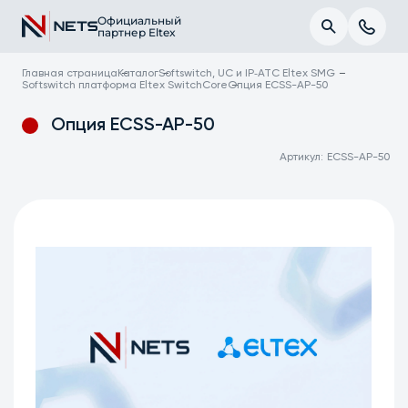
Официальный
партнер Eltex
Главная страница
Каталог
Softswitch, UC и IP‑АТС Eltex SMG
Softswitch платформа Eltex SwitchCore
Опция ECSS-AP-50
Опция ECSS-AP-50
Артикул:
ECSS-AP-50