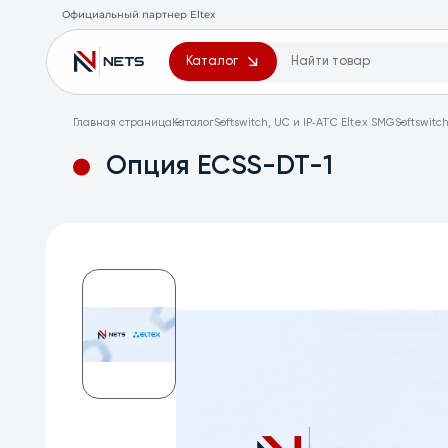
Официальный партнер Eltex
Каталог
Главная страница
Каталог
Softswitch, UC и IP‑АТС Eltex SMG
Softswitc
Опция ECSS-DT-1