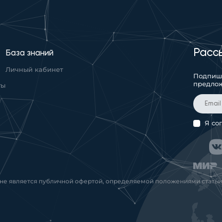
Расс
База знаний
Личный кабинет
Подпиши
предло
ты
Я со
 не является публичной офертой, определяемой положениями статьи