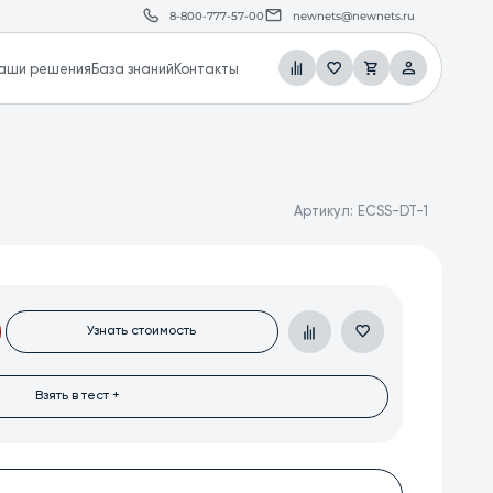
8-800-777-57-00
newnets@newnets.ru
аши решения
База знаний
Контакты
Артикул:
ECSS-DT-1
Узнать стоимость
Взять в тест +