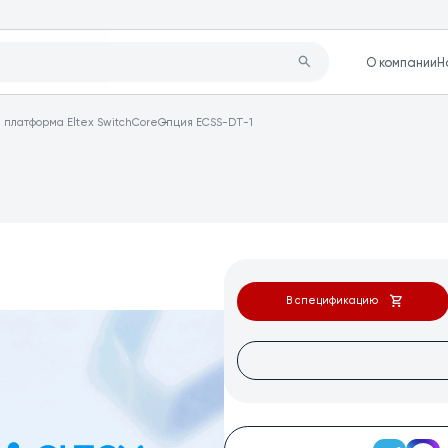
О компании
Н
h платформа Eltex SwitchCore
Опция ECSS-DT-1
В спецификацию