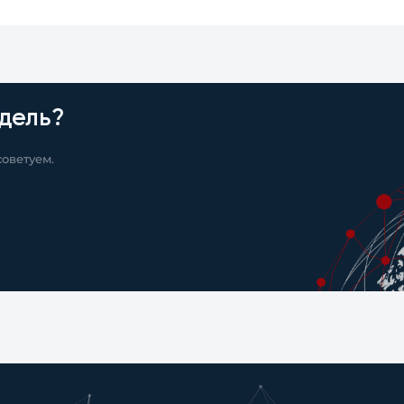
дель?
оветуем.