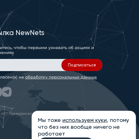
ылка NewNets
тесь, чтобы первыми узнавать об акциях и
жениях
Подписаться
гласен(а) на
обработку персональных данных
 437 Гражданского кодекса РФ
Мы тоже
используем куки
, потому
что без них вообще ничего не
работает