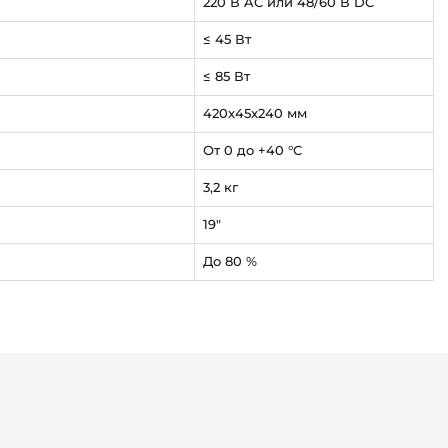
220 В AC или 48/60 В DC
≤ 45 Вт
≤ 85 Вт
420x45x240 мм
От 0 до +40 °С
3,2 кг
19"
До 80 %