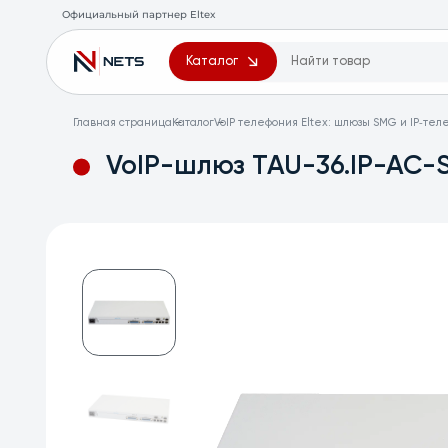
Официальный партнер Eltex
Каталог
Главная страница
Каталог
VoIP телефония Eltex: шлюзы SMG и IP‑те
VoIP-шлюз TAU-36.IP-AC-