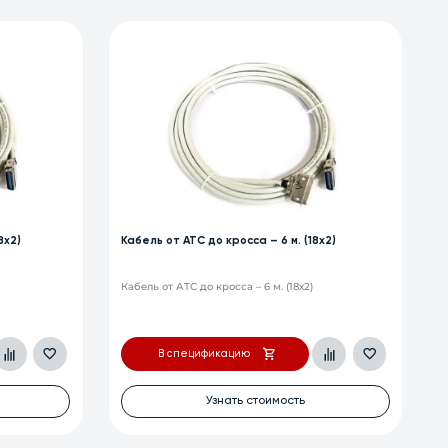
х2)
Кабель от АТС до кросса – 4 м. (18х2)
Кабель от АТС до кросса – 4 м. (18х2)
В спецификацию
Узнать стоимость