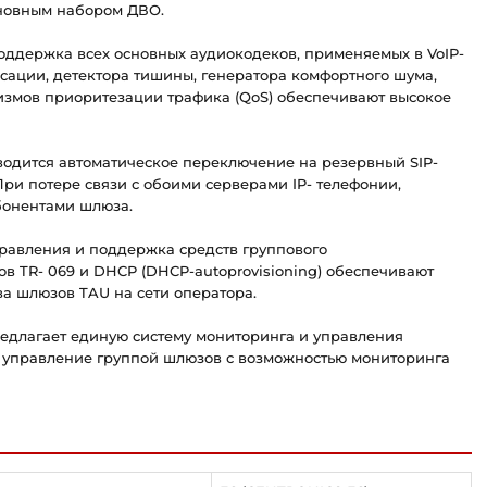
сновным набором ДВО.
ддержка всех основных аудиокодеков, применяемых в VoIP-
омпенсации, детектора тишины, генератора комфортного шума,
измов приоритезации трафика (QoS) обеспечивают высокое
зводится автоматическое переключение на резервный SIP-
При потере связи с обоими серверами IP- телефонии,
бонентами шлюза.
равления и поддержка средств группового
в TR- 069 и DHCP (DHCP-autoprovisioning) обеспечивают
а шлюзов TAU на сети оператора.
редлагает единую систему мониторинга и управления
е управление группой шлюзов с возможностью мониторинга