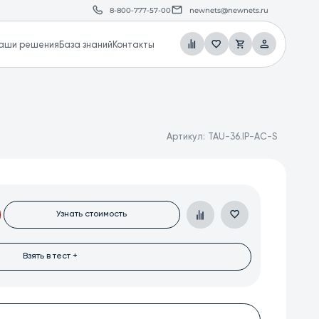
8-800-777-57-00
newnets@newnets.ru
аши решения
База знаний
Контакты
Артикул:
TAU-36.IP-AC-S
Узнать стоимость
Взять в тест +