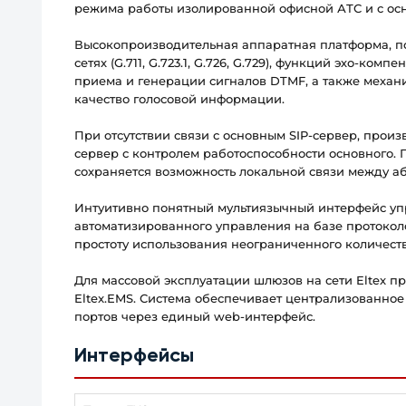
режима работы изолированной офисной АТС и с о
Высокопроизводительная аппаратная платформа, по
сетях (G.711, G.723.1, G.726, G.729), функций эхо-к
приема и генерации сигналов DTMF, а также механ
качество голосовой информации.
При отсутствии связи с основным SIP-сервер, прои
сервер с контролем работоспособности основного. 
сохраняется возможность локальной связи между а
Интуитивно понятный мультиязычный интерфейс уп
автоматизированного управления на базе протоколо
простоту использования неограниченного количеств
Для массовой эксплуатации шлюзов на сети Eltex п
Eltex.EMS. Система обеспечивает централизованно
портов через единый web-интерфейс.
Интерфейсы