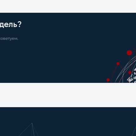
дель?
оветуем.