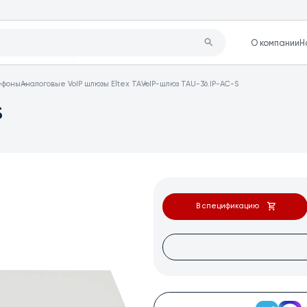
О компании
Н
лефоны
Аналоговые VoIP шлюзы Eltex TA
VoIP-шлюз TAU-36.IP-AC-S
S
В спецификацию