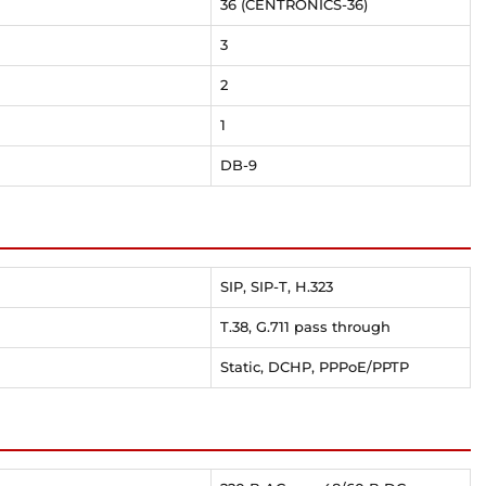
36 (CENTRONICS-36)
3
2
1
DB-9
SIP, SIP-T, H.323
T.38, G.711 pass through
Static, DCHP, PPPoE/PPTP