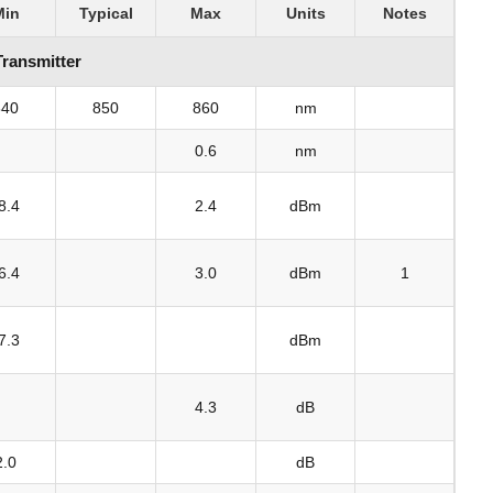
Min
Typical
Max
Units
Notes
Transmitter
840
850
860
nm
0.6
nm
8.4
2.4
dBm
6.4
3.0
dBm
1
7.3
dBm
4.3
dB
2.0
dB