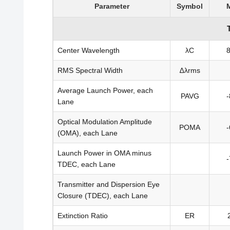
Parameter
Symbol
Center Wavelength
λC
RMS Spectral Width
∆λrms
Average Launch Power, each
PAVG
-
Lane
Optical Modulation Amplitude
POMA
-
(OMA), each Lane
Launch Power in OMA minus
-
TDEC, each Lane
Transmitter and Dispersion Eye
Closure (TDEC), each Lane
Extinction Ratio
ER