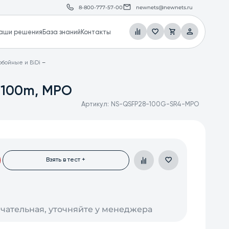
8-800-777-57-00
newnets@newnets.ru
аши решения
База знаний
Контакты
бойные и BiDi
 100m, MPO
Артикул:
NS-QSFP28-100G-SR4-MPO
Взять в тест +
нчательная, уточняйте у менеджера