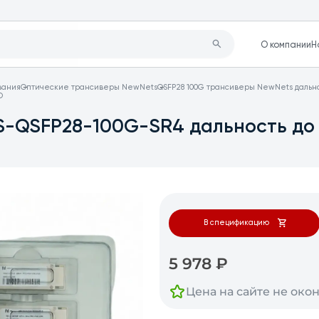
О компании
Н
вания
Оптические трансиверы NewNets
QSFP28 100G трансиверы NewNets дально
O
S-QSFP28-100G-SR4 дальность до
В спецификацию
5 978
₽
Цена на сайте не око