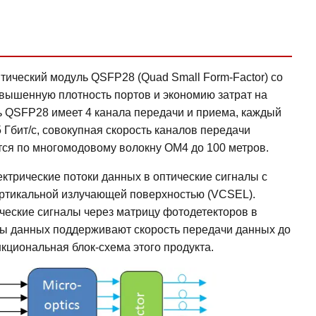
тический модуль QSFP28 (Quad Small Form-Factor) со
повышенную плотность портов и экономию затрат на
ь QSFP28 имеет 4 канала передачи и приема, каждый
5 Гбит/с, совокупная скорость каналов передачи
ется по многомодовому волокну OM4 до 100 метров.
ктрические потоки данных в оптические сигналы с
ртикальной излучающей поверхностью (VCSEL).
ческие сигналы через матрицу фотодетекторов в
лы данных поддерживают скорость передачи данных до
нкциональная блок-схема этого продукта.