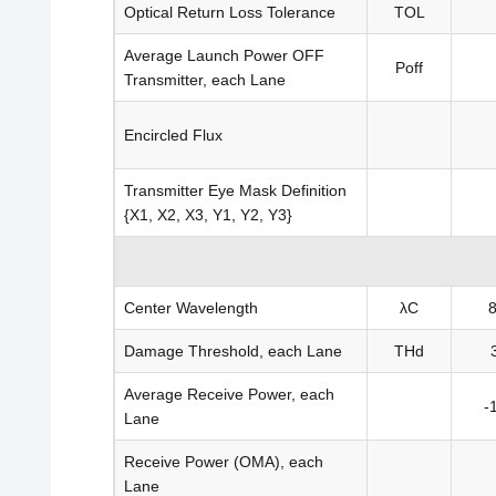
Optical Return Loss Tolerance
TOL
Average Launch Power OFF
Poff
Transmitter, each Lane
Encircled Flux
Transmitter Eye Mask Definition
{X1, X2, X3, Y1, Y2, Y3}
Center Wavelength
λC
Damage Threshold, each Lane
THd
Average Receive Power, each
-
Lane
Receive Power (OMA), each
Lane