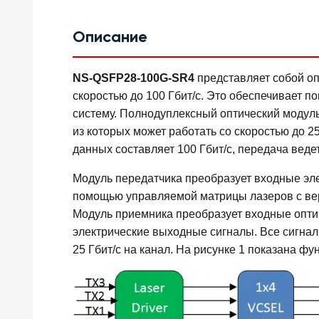
Описание
NS-QSFP28-100G-SR4
представляет собой оп
скоростью до 100 Гбит/с. Это обеспечивает 
систему. Полнодуплексный оптический модул
из которых может работать со скоростью до 2
данных составляет 100 Гбит/с, передача вед
Модуль передатчика преобразует входные эле
помощью управляемой матрицы лазеров с ве
Модуль приемника преобразует входные опти
электрические выходные сигналы. Все сигна
25 Гбит/с на канал. На рисунке 1 показана фу