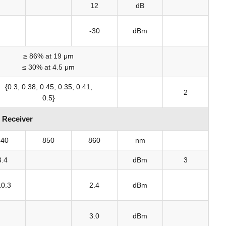
12
dB
-30
dBm
≥ 86% at 19 μm
≤ 30% at 4.5 μm
{0.3, 0.38, 0.45, 0.35, 0.41,
2
0.5}
Receiver
840
850
860
nm
3.4
dBm
3
10.3
2.4
dBm
3.0
dBm