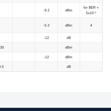
for BER =
-9.2
dBm
5x10⁻⁵
-5.2
dBm
4
-12
dB
-30
dBm
-12
dBm
0.5
dB