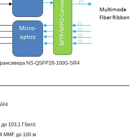
а Трансивера NS-QSFP28-100G-SR4
SR4
до 103,1 Гбит/с
4 MMF до 100 м