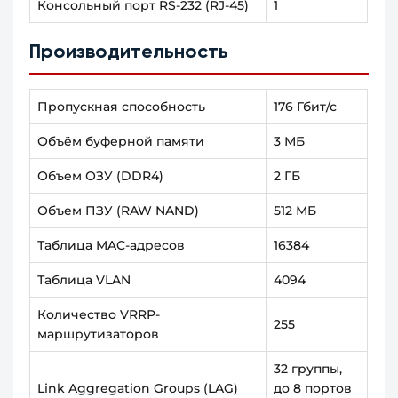
Консольный порт RS-232 (RJ-45)
1
Производительность
Пропускная способность
176 Гбит/с
Объём буферной памяти
3 МБ
Объем ОЗУ (DDR4)
2 ГБ
Объем ПЗУ (RAW NAND)
512 МБ
Таблица MAC-адресов
16384
Таблица VLAN
4094
Количество VRRP-
255
маршрутизаторов
32 группы,
Link Aggregation Groups (LAG)
до 8 портов