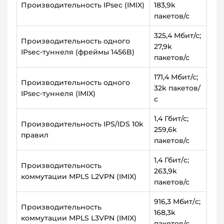
Производительность IPsec (IMIX)
183,9k
пакетов/с
325,4 Мбит/с;
Производительность одного
27,9k
IPsec-туннеля (фреймы 1456B)
пакетов/с
171,4 Мбит/с;
Производительность одного
32k пакетов/
IPsec-туннеля (IMIX)
с
1,4 Гбит/с;
Производительность IPS/IDS 10k
259,6k
правил
пакетов/с
1,4 Гбит/c;
Производительность
263,9k
коммутации MPLS L2VPN (IMIX)
пакетов/с
916,3 Мбит/c;
Производительность
168,3k
коммутации MPLS L3VPN (IMIX)
пакетов/с