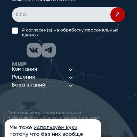
Я согласен(а) на
обработку персональных
данных
Компания
Решения
База знаний
Политика конфиденциальности
Информация на сайте носит ознакомительный
характер и не является публичной офертой,
определяемой положениями статьи 437
Мы тоже
используем куки
,
Гражданского кодекса РФ
потому что без них вообще