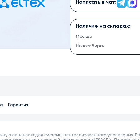
Написать в чат:
Наличие на складах:
Москва
Новосибирск
ка
Гарантия
ую лицензию для системы централизованного управления Eltex 
 и мониторинга один сетевой элемент типа MES2411X. Данная о