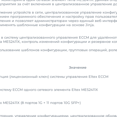
дприятия за счёт включения в централизованное управление до
жение устройств в сети, централизованное управление конфиг
нием программного обеспечения и настройку прав пользовател
вления и позволяет администраторам через единый веб-интерфе
рименять шаблонные конфигурации на основе Jinja.
X в систему централизованного управления ECCM для удалённо
а MES2411X, контроль изменений конфигурации и резервное к
пользование шаблонов конфигурации, групповых операций, рол
Значение
ция (лицензионный ключ) системы управления Eltex ECCM
истему ECCM одного сетевого элемента Eltex MES2411X
x MES2411X (8 портов 1G + 11 портов 10G SFP+)
тояния, управление конфигурациями, централизованное обнов