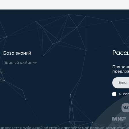
Расс
База знаний
Личный кабинет
Подпиши
предло
ты
Я со
 не является публичной офертой, определяемой положениями статьи