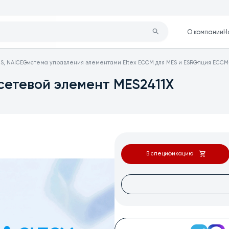
О компании
Н
S, NAICE
Система управления элементами Eltex ECCM для MES и ESR
Опция ECCM-
сетевой элемент MES2411X
В спецификацию