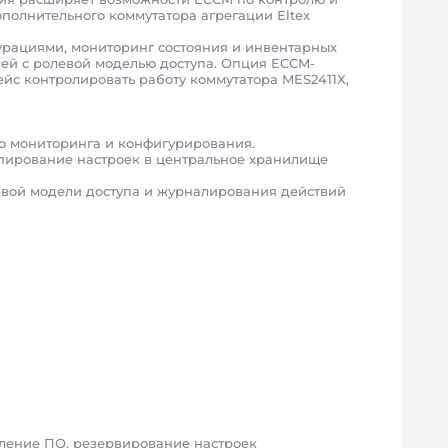
полнительного коммутатора агрегации Eltex
урациями, мониторинг состояния и инвентарных
ей с ролевой моделью доступа. Опция ECCM-
йс контролировать работу коммутатора MES2411X,
го мониторинга и конфигурирования.
опирование настроек в центральное хранилище
евой модели доступа и журналирования действий
ление ПО, резервирование настроек