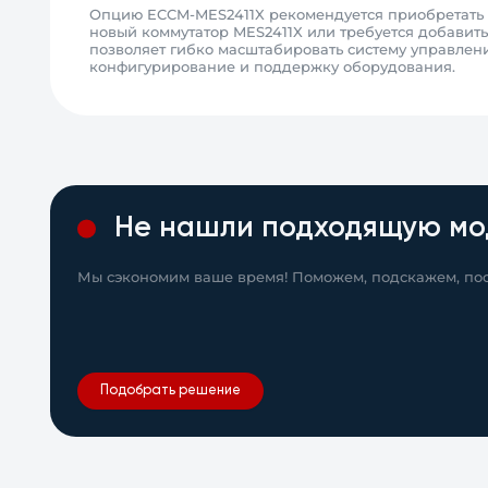
Опцию ECCM-MES2411X рекомендуется приобретать п
новый коммутатор MES2411X или требуется добавит
позволяет гибко масштабировать систему управления
конфигурирование и поддержку оборудования.
Не нашли подходящую мо
Мы сэкономим ваше время! Поможем, подскажем, пос
Подобрать решение