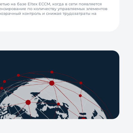
ю на базе Eltex ECCM, когда в сети появляется
ензирование по количеству управляемых элементов
прозрачный контроль и снижая трудозатраты на