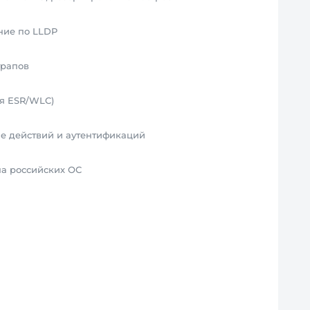
ние по LLDP
трапов
ля ESR/WLC)
ие действий и аутентификаций
на российских ОС