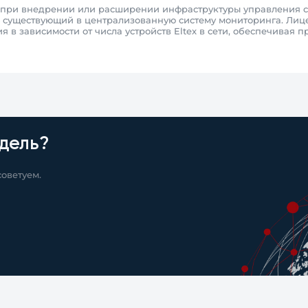
ри внедрении или расширении инфраструктуры управления сеть
ь существующий в централизованную систему мониторинга. Лиц
 в зависимости от числа устройств Eltex в сети, обеспечивая 
дель?
оветуем.