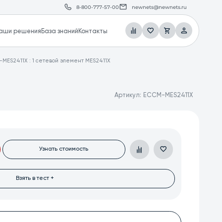
8-800-777-57-00
newnets@newnets.ru
аши решения
База знаний
Контакты
MES2411X : 1 сетевой элемент MES2411X
Артикул:
ECCM-MES2411X
Узнать стоимость
Взять в тест +