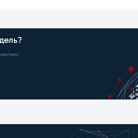
дель?
оветуем.