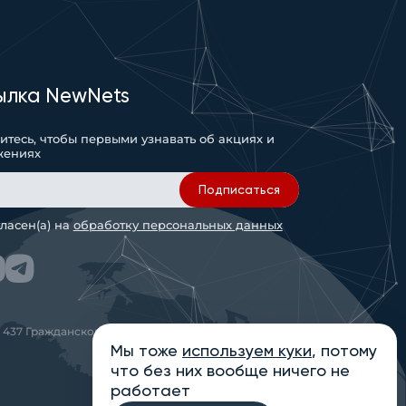
ылка NewNets
тесь, чтобы первыми узнавать об акциях и
жениях
Подписаться
гласен(а) на
обработку персональных данных
 437 Гражданского кодекса РФ
Мы тоже
используем куки
, потому
что без них вообще ничего не
работает