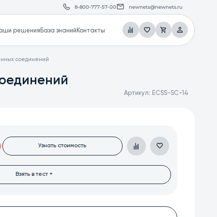
8-800-777-57-00
newnets@newnets.ru
аши решения
База знаний
Контакты
менных соединений
соединений
Артикул:
ECSS-SC-14
Узнать стоимость
Взять в тест +