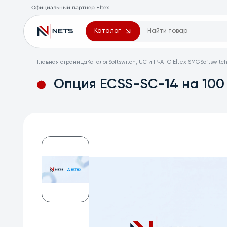
Официальный партнер Eltex
Каталог
Главная страница
Каталог
Softswitch, UC и IP‑АТС Eltex SMG
Softswitc
Опция ECSS-SC-14 на 100