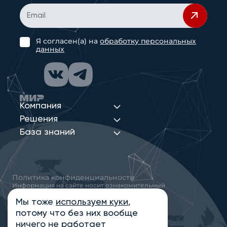
Я согласен(а) на
обработку персональных
данных
Компания
Решения
База знаний
Политика конфиденциальности
Информация на сайте носит ознакомительный
характер и не является публичной офертой,
определяемой положениями статьи 437
Мы тоже
используем куки
,
Гражданского кодекса РФ
потому что без них вообще
© 2013-2026 Новые Сети Интеграция
ничего не работает