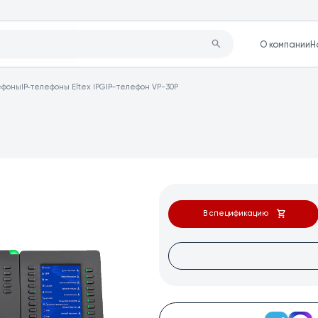
О компании
Н
лефоны
IP‑телефоны Eltex IPG
IP-телефон VP-30P
В спецификацию