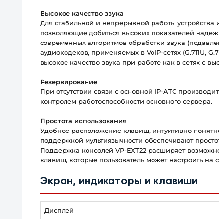
Высокое качество звука
Для стабильной и непрерывной работы устройства 
позволяющие добиться высоких показателей надежн
современных алгоритмов обработки звука (подавле
аудиокодеков, применяемых в VoIP-сетях (G.711U, G.71
высокое качество звука при работе как в сетях с в
Резервирование
При отсутствии связи с основной IP-ATC производи
контролем работоспособности основного сервера.
Простота использования
Удобное расположение клавиш, интуитивно понятн
поддержкой мультиязычности обеспечивают простот
Поддержка консолей VP-EXT22 расширяет возможно
клавиш, которые пользователь может настроить на с
Экран, индикаторы и клавиши
Дисплей