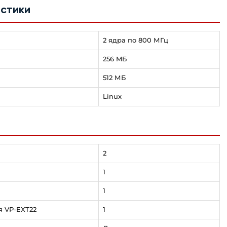
стики
2 ядра по 800 МГц
256 MБ
512 МБ
Linux
2
1
1
я VP-EXT22
1