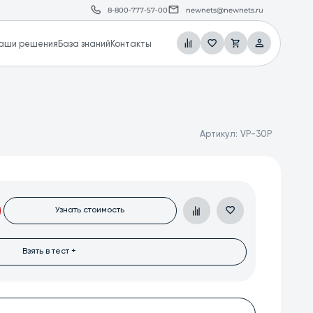
8-800-777-57-00
newnets@newnets.ru
аши решения
База знаний
Контакты
Артикул:
VP-30P
Узнать стоимость
Взять в тест +