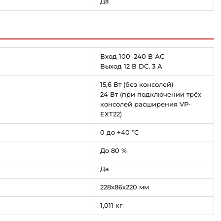
Да
Вход 100–240 В АС
Выход 12 В DC, 3 А
15,6 Вт (без консолей)
24 Вт (при подключении трёх
консолей расширения VP-
EXT22)
0 до +40 °С
До 80 %
Да
228х86х220 мм
1,011 кг