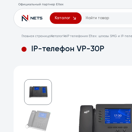
Официальный партнер Eltex
Каталог
Главная страница
Каталог
VoIP телефония Eltex: шлюзы SMG и IP‑те
IP-телефон VP-30P