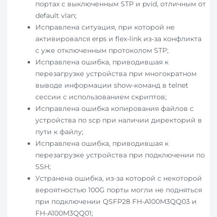
портах с выключенным STP и pvid, отличным от
default vlan;
Исправлена ситуация, при которой не
активировался erps и flex-link из-за конфликта
с уже отключенным протоколом STP;
Исправлена ошибка, приводившая к
перезагрузке устройства при многократном
выводе информации show-команд в telnet
сессии с использованием скриптов;
Исправлена ошибка копирования файлов с
устройства по scp при наличии директорий в
пути к файлу;
Исправлена ошибка, приводившая к
перезагрузке устройства при подключении по
SSH;
Устранена ошибка, из-за которой с некоторой
вероятностью 100G порты могли не подняться
при подключении QSFP28 FH-A100M3QQ03 и
FH-A100M3QQ01;