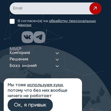
Я согласен(а) на
обработку персональных
данных
Компания
Решения
База знаний
Мы тоже
используем куки
,
Политика конфиденциальности
потому что без них вообще
Информация на сайте носит ознакомительный
характер и не является публичной офертой,
ничего не работает
определяемой положениями статьи 437
Гражданского кодекса РФ
Ок, я привык
© 2013-2026 Новые Сети Интеграция