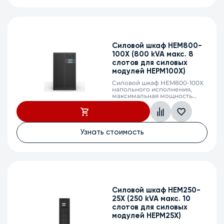
Силовой шкаф HEM800-
100X (800 kVA макс. 8
слотов для силовых
модулей HEPM100X)
Силовой шкаф HEM800-100X
напольного исполнения,
максимальная мощность
800кВА/800кВт, фаза 3:3 (8
слотов для силовых модулей
HEPM100X или HEPM100X-Е),
без встроенных АКБ,
максимальный ток заряда
Узнать стоимость
95,7А, напряжение АКБ ±180-
288 VDC (30-32 derate 0,7; 34-
36 derate 0,8; 38 derate 0,9; 40-
48 шт АКБ), клеммный
терминал, SNMP слот, один
обводной 3-фазный
рубильник, ввод только
сверху
Силовой шкаф HEM250-
25X (250 kVA макс. 10
слотов для силовых
модулей HEPM25X)