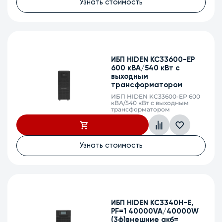
Узнать стоимость
±216/228/240/252/264 VDC
(36/38/40/42/44 АКБ),
клеммный терминал, SNMP
слот, сухие контакты
ИБП HIDEN KC33600-EP
600 кВА/540 кВт с
выходным
трансформатором
ИБП HIDEN KC33600-EP 600
кВА/540 кВт с выходным
трансформатором
Узнать стоимость
ИБП HIDEN KC3340H-E,
PF=1 40000VA/40000W
(3ф)внешние акб=