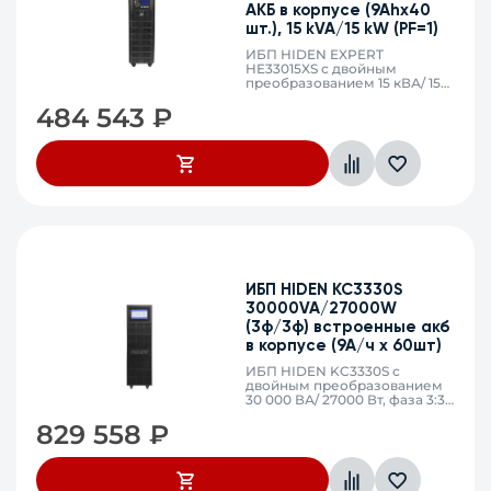
АКБ в корпусе (9Ahх40
шт.), 15 kVA/15 kW (PF=1)
ИБП HIDEN EXPERT
HE33015XS с двойным
преобразованием 15 кВА/ 15
кВт, фаза 3:3, встроенные
484 543
₽
АКБ в корпусе 40x9Ач,
клеммный терминал, SNMP
слот
ИБП HIDEN KC3330S
30000VA/27000W
(3ф/3ф) встроенные акб
в корпусе (9А/ч х 60шт)
ИБП HIDEN KC3330S с
двойным преобразованием
30 000 ВА/ 27000 Вт, фаза 3:3,
встроенные АКБ в
829 558
₽
корпусе 60x9Ач, клеммный
терминал, SNMP слот, USB,
RS232, EPO, порты
параллельного подключения