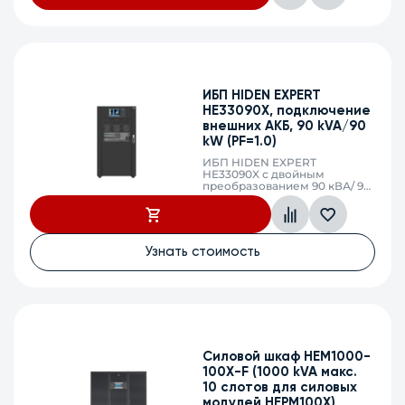
ИБП HIDEN EXPERT
HE33090X, подключение
внешних АКБ, 90 kVA/90
kW (PF=1.0)
ИБП HIDEN EXPERT
HE33090X с двойным
преобразованием 90 кВА/ 90
кВт, фаза 3:3, без встроенных
АКБ, ЗУ 28,7А напряжение
АКБ ±216/228/240/252/264 VDC
(36/38/40/42/44 АКБ),
клеммный терминал, SNMP
Узнать стоимость
слот
Силовой шкаф HEM1000-
100X-F (1000 kVA макс.
10 слотов для силовых
модулей HEPM100X)