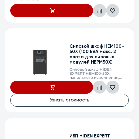
Силовой шкаф HEM100-
50X (100 kVA макс. 2
слота для силовых
модулей HEPM50X)
Силовой шкаф HIDEN
EXPERT HEM100-50X
напольного исполнения,
максимальная мощность
100кВА/100кВт, фаза 3:3 (2
слота для силовых модулей
HEPM50X или HEPM50X-Е),
без встроенных АКБ,
Узнать стоимость
максимальный ток заряда
31,9А, напряжение АКБ
±216/228/240/252/264 VDC
(36/38/40/42/44 АКБ),
клеммный терминал, SNMP
слот, сухие контакты
ИБП HIDEN EXPERT