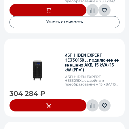
преобразованием 250 кВА/
225 кВт, фаза 3:3, без
встроенных АКБ, ЗУ 79,8А
напряжение АКБ
±216/228/240/252/264 VDC
(36/38/40/42/44 АКБ),
Узнать стоимость
клеммный терминал, SNMP
слот
ИБП HIDEN EXPERT
HE33015XL, подключение
внешних АКБ, 15 kVA/15
kW (PF=1)
ИБП HIDEN EXPERT
HE33015XL с двойным
преобразованием 15 кВА/ 15
кВт, фаза 3:3, без встроенных
304 284
₽
АКБ, ЗУ 5,3А напряжение
АКБ ±216/228/240/252/264 VDC
(36/38/40/42/44 АКБ),
клеммный терминал, SNMP
слот, RS232