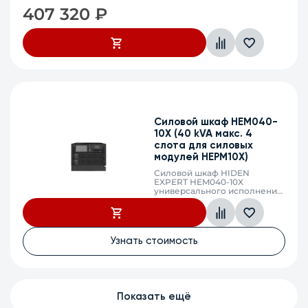
без встроенных АКБ, ЗУ 10А
407 320
₽
напряжение АКБ ±96/108/120
VDC (16/18/20 АКБ), клеммный
терминал, SNMP слот, USB,
RS232, EPO, порты
параллельного подключения
Силовой шкаф HEM040-
10X (40 kVA макс. 4
слота для силовых
модулей HEPM10X)
Силовой шкаф HIDEN
EXPERT HEM040-10X
универсального исполнения
11U, максимальная мощность
40кВА/40кВт, фаза 3:3 (4
слота для силовых модулей
HEPM10X), без встроенных
АКБ, максимальный ток
Узнать стоимость
заряда 14,2А, напряжение
АКБ ±216/228/240/252/264 VDC
(36/38/40/42/44 АКБ),
клеммный терминал, SNMP
слот, сухие контакты
Показать ещё