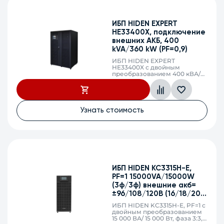
слот, сухие контакты
ИБП HIDEN EXPERT
HE33400X, подключение
внешних АКБ, 400
kVA/360 kW (PF=0,9)
ИБП HIDEN EXPERT
HE33400X с двойным
преобразованием 400 кВА/
360 кВт, фаза 3:3, без
встроенных АКБ, ЗУ 127,7А
напряжение АКБ
±216/228/240/252/264 VDC
(36/38/40/42/44 АКБ),
Узнать стоимость
клеммный терминал, SNMP
слот
ИБП HIDEN KC3315H-E,
PF=1 15000VA/15000W
(3ф/3ф) внешние акб=
±96/108/120В (16/18/20
АКБ)
ИБП HIDEN KC3315H-E, PF=1 с
двойным преобразованием
15 000 ВА/ 15 000 Вт, фаза 3:3,