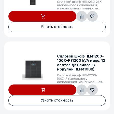
Силовой шкаф HEM250-25X
напольного исполнения,
максимальная мощность
250кВА/225кВт, фаза 3:3 (10
слотов для силовых модулей
HEPM25X), без встроенных
АКБ, максимальный ток
заряда 79,8А, напряжение
Узнать стоимость
АКБ ±216/228/240/252/264 VDC
(36/38/40/42/44 АКБ),
клеммный терминал, SNMP
слот, сухие контакты
Силовой шкаф HEM1200-
100X-F (1200 kVA макс. 12
слотов для силовых
модулей HEPM100X)
Силовой шкаф HEM1200-
100X-F напольного
исполнения, максимальная
мощность 1000кВА/1000кВт,
фаза 3:3 (10 слотов для
силовых модулей HEPM100X
или HEPM100X-Е), без
встроенных АКБ,
Узнать стоимость
максимальный ток заряда
95,7А, напряжение АКБ ±180-
288 VDC (30-32 derate 0,7; 34-
36 derate 0,8; 38 derate 0,9; 40-