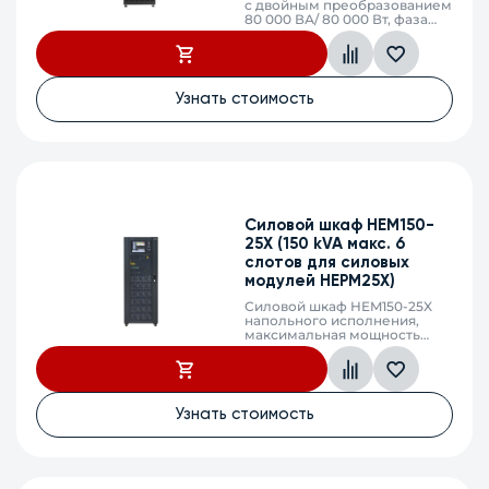
с двойным преобразованием
80 000 ВА/ 80 000 Вт, фаза
3:3, без встроенных АКБ, ЗУ
40А напряжение АКБ ±192 /
±204 /±216 /±228 /±240 VDC
(32/34/36/38/40 АКБ),
клеммный терминал, SNMP
Узнать стоимость
слот, USB, RS232, EPO, порты
параллельного подключения
Силовой шкаф HEM150-
25X (150 kVA макс. 6
слотов для силовых
модулей HEPM25X)
Силовой шкаф HEM150-25X
напольного исполнения,
максимальная мощность
150кВА/135кВт, 180кВА/162Вт
фаза 3:3 (6 слотов для
силовых модулей HEPM25X,
HEPM30X), без встроенных
АКБ, максимальный ток
Узнать стоимость
заряда 47,9А/57,4А,
напряжение АКБ
±216/228/240/252/264 VDC
(36/38/40/42/44 АКБ),
клеммный терминал, SNMP