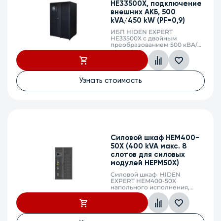
HE33500X, подключение
внешних АКБ, 500
kVA/450 kW (PF=0,9)
ИБП HIDEN EXPERT
HE33500X с двойным
преобразованием 500 кВА/
450 кВт, фаза 3:3, без
встроенных АКБ, ЗУ 159,6А
напряжение АКБ
±216/228/240/252/264 VDC
(36/38/40/42/44 АКБ),
Узнать стоимость
клеммный терминал, SNMP
слот
Силовой шкаф HEM400-
50X (400 kVA макс. 8
слотов для силовых
модулей HEPM50X)
Силовой шкаф HIDEN
EXPERT HEM400-50X
напольного исполнения,
максимальная мощность
400кВА/400кВт, фаза 3:3 (8
слотов для силовых модулей
HEPM50X-Е), без встроенных
АКБ, напряжение АКБ