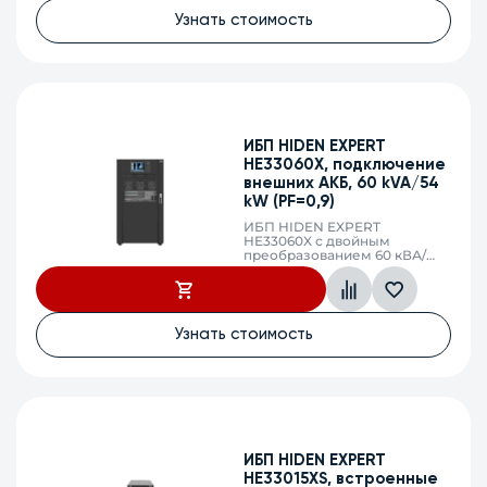
АКБ, максимальный ток
Узнать стоимость
заряда 7,1А, напряжение АКБ
±216/228/240/252/264 VDC
(36/38/40/42/44 АКБ),
клеммный терминал, SNMP
слот, сухие контакты
ИБП HIDEN EXPERT
HE33060X, подключение
внешних АКБ, 60 kVA/54
kW (PF=0,9)
ИБП HIDEN EXPERT
HE33060X с двойным
преобразованием 60 кВА/
к54 Вт, фаза 3:3, без
встроенных АКБ, ЗУ 19,1А
напряжение АКБ
±216/228/240/252/264 VDC
(36/38/40/42/44 АКБ),
Узнать стоимость
клеммный терминал, SNMP
слот
ИБП HIDEN EXPERT
HE33015XS, встроенные