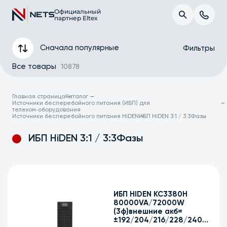
Официальный
партнер Eltex
Сначала популярные
Фильтры
Все товары
10878
Главная страница
Каталог
Источники бесперебойного питания (ИБП) для
телеком‑оборудования
Источники бесперебойного питания HiDEN
ИБП HiDEN 3:1 / 3:3Фазы
ИБП HiDEN 3:1 / 3:3Фазы
Фазы вход/выход
Топология
ИБП HIDEN KC3380H
80000VA/72000W
Полная мощность, ВА
(3ф)внешние акб=
±192/204/216/228/240В
Форм-фактор