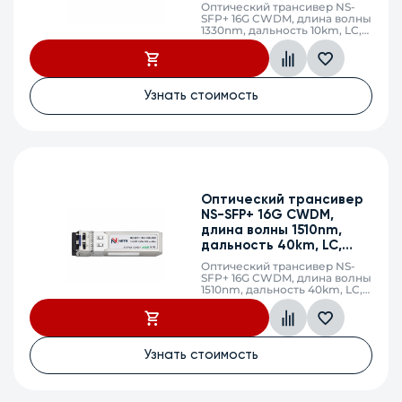
DDM
Оптический трансивер NS-
SFP+ 16G CWDM, длина волны
1330nm, дальность 10km, LC,
DDM
Узнать стоимость
Оптический трансивер
NS-SFP+ 16G CWDM,
длина волны 1510nm,
дальность 40km, LC,
DDM
Оптический трансивер NS-
SFP+ 16G CWDM, длина волны
1510nm, дальность 40km, LC,
DDM
Узнать стоимость