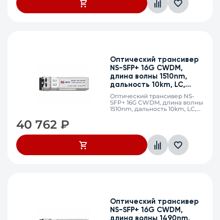
Оптический трансивер
NS-SFP+ 16G CWDM,
длина волны 1510nm,
дальность 10km, LC,
DDM
Оптический трансивер NS-
SFP+ 16G CWDM, длина волны
1510nm, дальность 10km, LC,
DDM
40 762
₽
Оптический трансивер
NS-SFP+ 16G CWDM,
длина волны 1490nm,