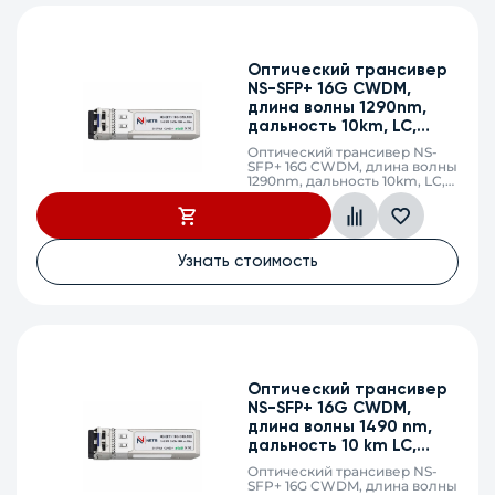
Оптический трансивер
NS-SFP+ 16G CWDM,
длина волны 1290nm,
дальность 10km, LC,
DDM
Оптический трансивер NS-
SFP+ 16G CWDM, длина волны
1290nm, дальность 10km, LC,
DDM
Узнать стоимость
Оптический трансивер
NS-SFP+ 16G CWDM,
длина волны 1490 nm,
дальность 10 km LC,
DDM
Оптический трансивер NS-
SFP+ 16G CWDM, длина волны