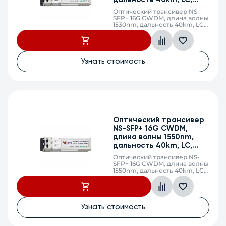
Тип оптического волокна
DDM
Оптический трансивер NS-
Длина волны
SFP+ 16G CWDM, длина волны
1530nm, дальность 40km, LC,
Тип разъема
DDM
Дальность передачи
Скорость модуля
Узнать стоимость
Применить
Сбросить
Оптический трансивер
NS-SFP+ 16G CWDM,
длина волны 1550nm,
дальность 40km, LC,
DDM
Оптический трансивер NS-
SFP+ 16G CWDM, длина волны
1550nm, дальность 40km, LC,
DDM
Узнать стоимость