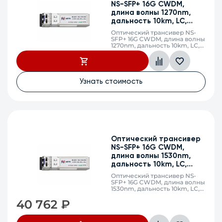
NS-SFP+ 16G CWDM,
длина волны 1270nm,
дальность 10km, LC,
DDM
Оптический трансивер NS-
SFP+ 16G CWDM, длина волны
1270nm, дальность 10km, LC,
DDM
Узнать стоимость
Оптический трансивер
NS-SFP+ 16G CWDM,
длина волны 1530nm,
дальность 10km, LC,
DDM
Оптический трансивер NS-
SFP+ 16G CWDM, длина волны
1530nm, дальность 10km, LC,
DDM
40 762
₽