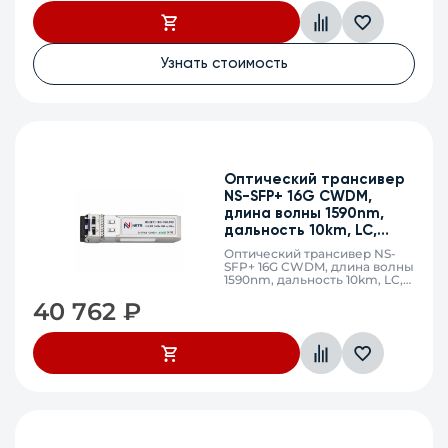
DDM
Узнать стоимость
Оптический трансивер
NS-SFP+ 16G CWDM,
длина волны 1590nm,
дальность 10km, LC,
DDM
Оптический трансивер NS-
SFP+ 16G CWDM, длина волны
1590nm, дальность 10km, LC,
DDM
40 762
₽