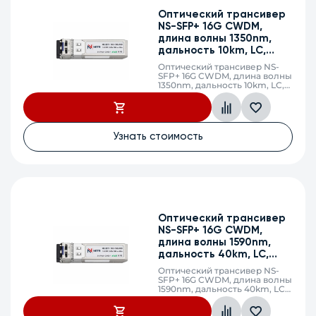
Оптический трансивер
NS-SFP+ 16G CWDM,
длина волны 1350nm,
дальность 10km, LC,
DDM
Оптический трансивер NS-
SFP+ 16G CWDM, длина волны
1350nm, дальность 10km, LC,
DDM
Узнать стоимость
Оптический трансивер
NS-SFP+ 16G CWDM,
длина волны 1590nm,
дальность 40km, LC,
DDM
Оптический трансивер NS-
SFP+ 16G CWDM, длина волны
1590nm, дальность 40km, LC,
DDM