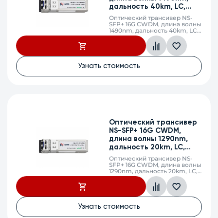
дальность 40km, LC,
DDM
Оптический трансивер NS-
SFP+ 16G CWDM, длина волны
1490nm, дальность 40km, LC,
DDM
Узнать стоимость
Оптический трансивер
NS-SFP+ 16G CWDM,
длина волны 1290nm,
дальность 20km, LC,
DDM
Оптический трансивер NS-
SFP+ 16G CWDM, длина волны
1290nm, дальность 20km, LC,
DDM
Узнать стоимость