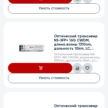
Узнать стоимость
Оптический трансивер
NS-SFP+ 16G CWDM,
длина волны 1310nm,
дальность 10km, LC,
DDM
Оптический трансивер NS-
SFP+ 16G CWDM, длина волны
1310nm, дальность 10km, LC,
DDM
Узнать стоимость
Оптический трансивер