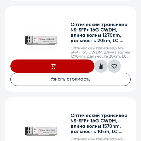
Оптический трансивер
NS-SFP+ 16G CWDM,
длина волны 1270nm,
дальность 20km, LC,
DDM
Оптический трансивер NS-
SFP+ 16G CWDM, длина волны
1270nm, дальность 20km, LC,
DDM
Узнать стоимость
Оптический трансивер
NS-SFP+ 16G CWDM,
длина волны 1570nm,
дальность 10km, LC,
DDM
Оптический трансивер NS-