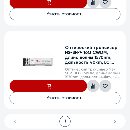
Узнать стоимость
Оптический трансивер
NS-SFP+ 16G CWDM,
длина волны 1570nm,
дальность 40km, LC,
DDM
Оптический трансивер NS-
SFP+ 16G CWDM, длина волны
1570nm, дальность 40km, LC,
DDM
Узнать стоимость
1