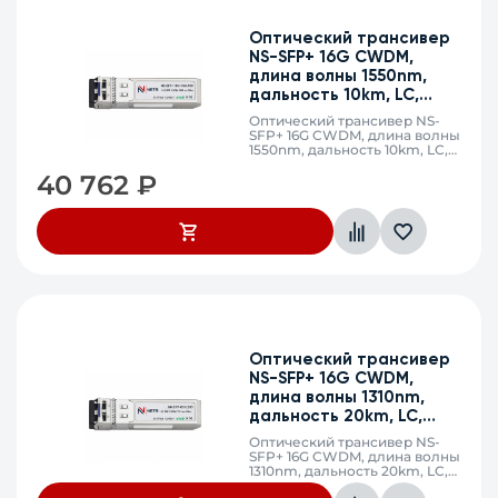
Оптический трансивер
NS-SFP+ 16G CWDM,
длина волны 1550nm,
дальность 10km, LC,
DDM
Оптический трансивер NS-
SFP+ 16G CWDM, длина волны
1550nm, дальность 10km, LC,
DDM
40 762
₽
Оптический трансивер
NS-SFP+ 16G CWDM,
длина волны 1310nm,
дальность 20km, LC,
DDM
Оптический трансивер NS-
SFP+ 16G CWDM, длина волны
1310nm, дальность 20km, LC,
DDM