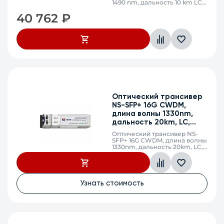
1490 nm, дальность 10 km LC,
DDM
40 762
₽
Оптический трансивер
NS-SFP+ 16G CWDM,
длина волны 1330nm,
дальность 20km, LC,
DDM
Оптический трансивер NS-
SFP+ 16G CWDM, длина волны
1330nm, дальность 20km, LC,
DDM
Узнать стоимость