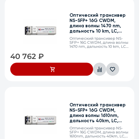
Оптический трансивер
NS-SFP+ 16G CWDM,
длина волны 1470 nm,
дальность 10 km, LC,
DDM
Оптический трансивер NS-
SFP+ 16G CWDM, длина волны
1470 nm, дальность 10 km, LC,
DDM
40 762
₽
Оптический трансивер
NS-SFP+ 16G CWDM,
длина волны 1610nm,
дальность 40km, LC,
DDM
Оптический трансивер NS-
SFP+ 16G CWDM, длина волны
1610nm, дальность 40km, LC,