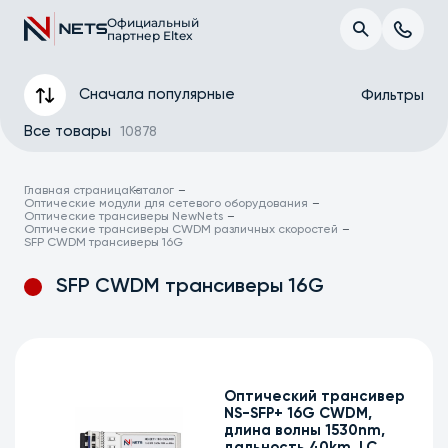
Официальный
партнер Eltex
Сначала популярные
Фильтры
Все товары
10878
Главная страница
Каталог
Оптические модули для сетевого оборудования
Оптические трансиверы NewNets
Оптические трансиверы CWDM различных скоростей
SFP CWDM трансиверы 16G
SFP CWDM трансиверы 16G
Форм-фактор
Бренд
Оптический трансивер
NS-SFP+ 16G CWDM,
Тип
длина волны 1530nm,
дальность 40km, LC,