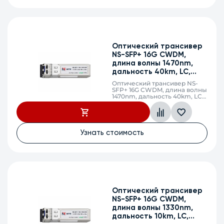
Оптический трансивер
NS-SFP+ 16G CWDM,
длина волны 1470nm,
дальность 40km, LC,
DDM
Оптический трансивер NS-
SFP+ 16G CWDM, длина волны
1470nm, дальность 40km, LC,
DDM
Узнать стоимость
Оптический трансивер
NS-SFP+ 16G CWDM,
длина волны 1330nm,
дальность 10km, LC,