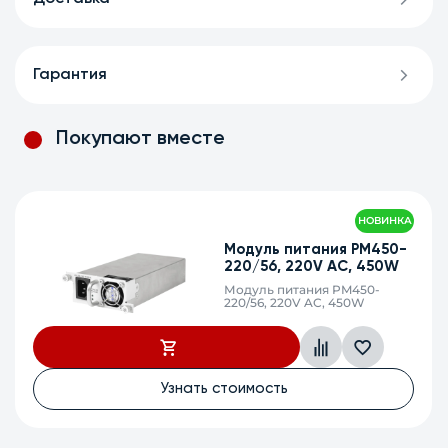
Гарантия
Покупают вместе
Ethernet-коммутатор
MES2420D-24DP
Ethernet-коммутатор
MES2420D-24DP, 24 порта
10/100/1000/2500BASE-T
(PoE/PoE+), 4 порта 10GBase-R
(SFP+)/1000Base-X (SFP), L3, 2
слота для модулей питания
Узнать стоимость