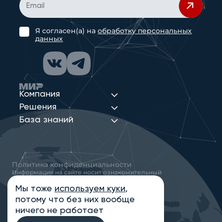
Я согласен(а) на
обработку персональных
данных
Компания
Решения
База знаний
Политика конфиденциальности
Информация на сайте носит ознакомительный
характер и не является публичной офертой,
определяемой положениями статьи 437
Мы тоже
используем куки
,
Гражданского кодекса РФ
потому что без них вообще
© 2013-2026 Новые Сети Интеграция
ничего не работает